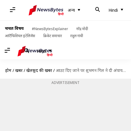
अन्य
Hindi
चर्चित विषय
#NewsBytesExplainer
नरेंद्र मोदी
आर्टिफिशियल इंटेलिजेंस
क्रिकेट समाचार
राहुल गांधी
Hindi
होम
/
खबरें
/
खेलकूद की खबरें
/
आउट दिए जाने पर शुभमन गिल ने दी अंपायर को गाली, विरोधी टीम ने किया वॉकऑफ
ADVERTISEMENT