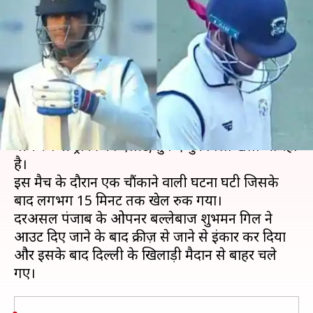
अंपायर को गाली, विरोधी टीम ने
किया वॉकऑफ
लेखन
Jan 03, 2020
03:46 pm
Neeraj Pandey
क्या है खबर?
पंजाब के आइएस बिंद्रा स्टेडियम में पंजाब और दिल्ली के
बीच रणजी ट्रॉफी का एलीट, ग्रुप ए मुकाबला खेला जा रहा
है।
इस मैच के दौरान एक चौंकाने वाली घटना घटी जिसके
बाद लगभग 15 मिनट तक खेल रुक गया।
दरअसल पंजाब के ओपनर बल्लेबाज शुभमन गिल ने
आउट दिए जाने के बाद क्रीज़ से जाने से इंकार कर दिया
और इसके बाद दिल्ली के खिलाड़ी मैदान से बाहर चले