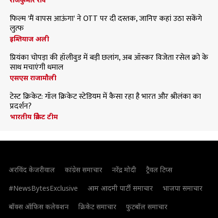
फिल्म 'मैं वापस आऊंगा' ने OTT पर दी दस्तक, जानिए कहां उठा सकेंगे
लुत्फ
इम्तियाज अली
प्रियंका चोपड़ा की हॉलीवुड में बड़ी छलांग, अब ऑस्कर विजेता रसेल क्रो के
साथ मचाएंगी धमाल
एसएस राजामौली
टेस्ट क्रिकेट: गॉल क्रिकेट स्टेडियम में कैसा रहा है भारत और श्रीलंका का
प्रदर्शन?
भारतीय क्रिकेट टीम
अरविंद केजरीवाल
कांग्रेस समाचार
नरेंद्र मोदी
ट्रैवल टिप्स
#NewsBytesExclusive
आम आदमी पार्टी समाचार
भाजपा समाचार
बॉक्स ऑफिस कलेक्शन
क्रिकेट समाचार
फुटबॉल समाचार