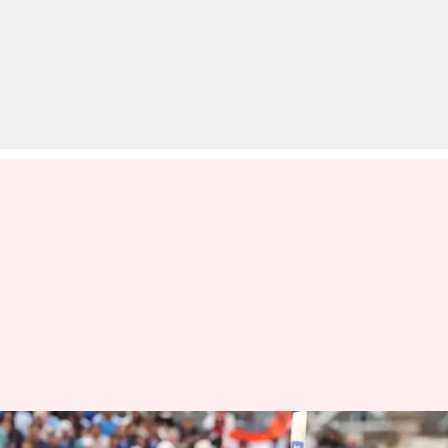
श्रेयस अय्यर ने इंग्लैंड के खिलाफ मिली