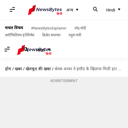
अन्य
Hindi
चर्चित विषय
#NewsBytesExplainer
नरेंद्र मोदी
आर्टिफिशियल इंटेलिजेंस
क्रिकेट समाचार
राहुल गांधी
Hindi
होम
/
खबरें
/
खेलकूद की खबरें
/
श्रेयस अय्यर ने इंग्लैंड के खिलाफ मिली हार को बताया बेहद खराब, जानिए क्या कहा
ADVERTISEMENT