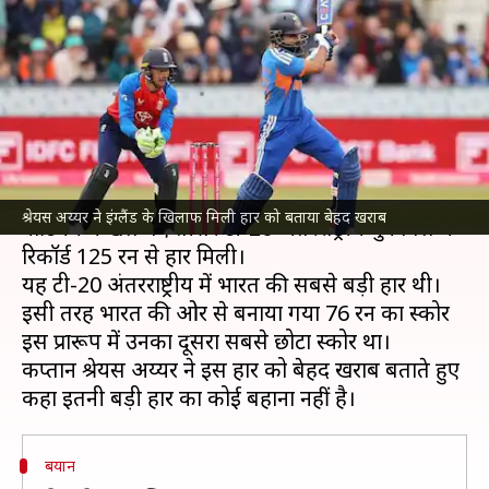
हार को बताया बेहद खराब, जानिए
क्या कहा
लेखन
Jul 08, 2026
01:46 pm
भारत शर्मा
क्या है खबर?
भारतीय क्रिकेट टीम
को
इंग्लैंड क्रिकेट टीम
के खिलाफ
श्रेयस अय्यर ने इंग्लैंड के खिलाफ मिली हार को बताया बेहद खराब
नॉटिंघम में खेले गए तीसरे टी-20 अंतरराष्ट्रीय मुकाबले में
रिकॉर्ड 125 रन से हार मिली।
यह टी-20 अंतरराष्ट्रीय में भारत की सबसे बड़ी हार थी।
इसी तरह भारत की ओर से बनाया गया 76 रन का स्कोर
इस प्रारूप में उनका दूसरा सबसे छोटा स्कोर था।
कप्तान श्रेयस अय्यर ने इस हार को बेहद खराब बताते हुए
बयान