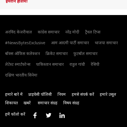
इमरान हाशमी
अरविंद केजरीवाल
कांग्रेस समाचार
नरेंद्र मोदी
ट्रैवल टिप्स
#NewsBytesExclusive
आम आदमी पार्टी समाचार
भाजपा समाचार
बॉक्स ऑफिस कलेक्शन
क्रिकेट समाचार
फुटबॉल समाचार
लेटेस्ट स्मार्टफोन्स
पाकिस्तान समाचार
राहुल गांधी
रेसिपी
दक्षिण भारतीय सिनेमा
हमारे बारे में
प्राइवेसी पॉलिसी
नियम
हमसे संपर्क करें
हमारे उसूल
शिकायत
खबरें
समाचार संग्रह
विषय संग्रह
हमें फॉलो करें