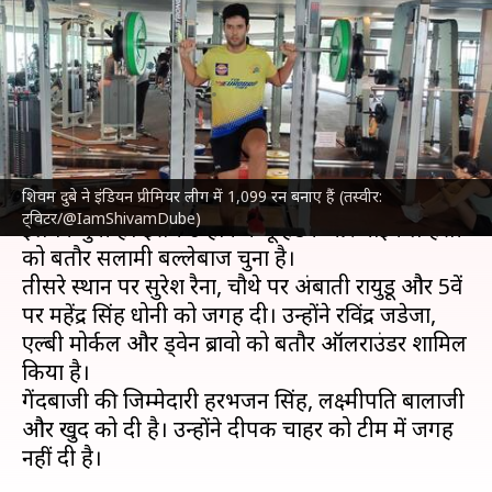
प्लेइंग इलेवन, दीपक चाहर को नहीं
दी जगह
लेखन
Aug 06, 2023
07:03 pm
रजत गुप्ता
क्या है खबर?
शिवम दुबे ने इंडियन प्रीमियर लीग में 1,099 रन बनाए हैं (तस्वीर:
शिवम दुबे
ने
चेन्नई सुपरकिंग्स (CSK)
की ऑल टाइम प्लेइंग
ट्विटर/@IamShivamDube)
इलेवन चुनी हैं। इसमें उन्होंने मैथ्यू हेडन और माइकल हसी
को बतौर सलामी बल्लेबाज चुना है।
तीसरे स्थान पर सुरेश रैना, चौथे पर अंबाती रायुडू और 5वें
पर महेंद्र सिंह धोनी को जगह दी। उन्होंने रविंद्र जडेजा,
एल्बी मोर्कल और ड्वेन ब्रावो को बतौर ऑलराउंडर शामिल
किया है।
गेंदबाजी की जिम्मेदारी हरभजन सिंह, लक्ष्मीपति बालाजी
और खुद को दी है। उन्होंने दीपक चाहर को टीम में जगह