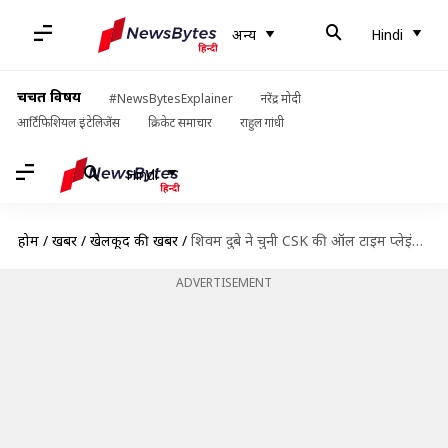
अन्य
Hindi
चर्चित विषय
#NewsBytesExplainer
नरेंद्र मोदी
आर्टिफिशियल इंटेलिजेंस
क्रिकेट समाचार
राहुल गांधी
Hindi
होम
/
खबरें
/
खेलकूद की खबरें
/
शिवम दुबे ने चुनी CSK की ऑल टाइम प्लेइंग इलेवन, दीपक चाहर को नहीं दी जगह
ADVERTISEMENT