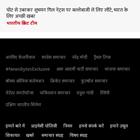
चोट से उबरकर शुभमन गिल नेट्स पर बल्लेबाजी ले लिए लौटे, भारत के
लिए अच्छी खबर
भारतीय क्रिकेट टीम
अरविंद केजरीवाल
कांग्रेस समाचार
नरेंद्र मोदी
ट्रैवल टिप्स
#NewsBytesExclusive
आम आदमी पार्टी समाचार
भाजपा समाचार
बॉक्स ऑफिस कलेक्शन
क्रिकेट समाचार
फुटबॉल समाचार
लेटेस्ट स्मार्टफोन्स
पाकिस्तान समाचार
राहुल गांधी
रेसिपी
दक्षिण भारतीय सिनेमा
हमारे बारे में
प्राइवेसी पॉलिसी
नियम
हमसे संपर्क करें
हमारे उसूल
शिकायत
खबरें
समाचार संग्रह
विषय संग्रह