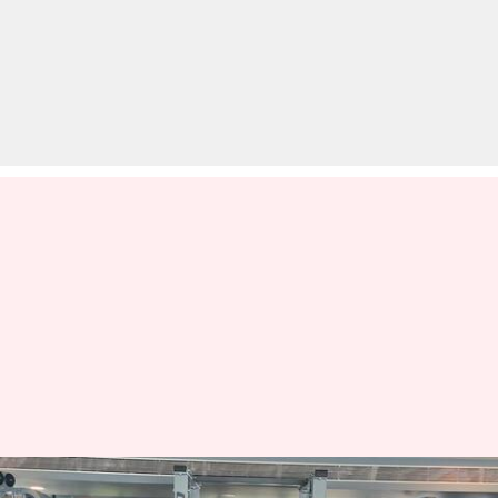
शिवम दुबे ने चुनी CSK की ऑल टाइम