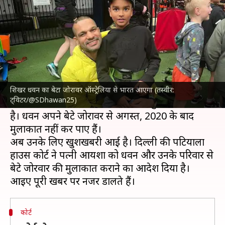
पटियाला हाउस कोर्ट का बड़ा फैसला
लेखन
Jun 08, 2023
06:20 pm
आदर्श कुमार
क्या है खबर?
भारतीय क्रिकेट टीम
के स्टार खिलाड़ी
शिखर धवन
और
उनकी पत्नी आयशा के बीच सबकुछ ठीक नहीं है।
शिखर धवन का बेटा जोरावर ऑस्ट्रेलिया से भारत आएगा (तस्वीर:
ट्विटर/@SDhawan25)
दोनों के बीच साल 2021 से तलाक का मुकदमा चल रहा
है। धवन अपने बेटे जोरावर से अगस्त, 2020 के बाद
मुलाकात नहीं कर पाए हैं।
अब उनके लिए खुशखबरी आई है। दिल्ली की पटियाला
हाउस कोर्ट ने पत्नी आयशा को धवन और उनके परिवार से
बेटे जोरवार की मुलाकात कराने का आदेश दिया है।
कोर्ट