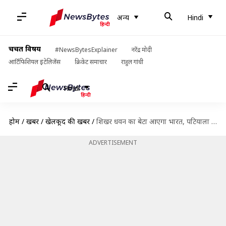
अन्य
Hindi
चर्चित विषय
#NewsBytesExplainer
नरेंद्र मोदी
आर्टिफिशियल इंटेलिजेंस
क्रिकेट समाचार
राहुल गांधी
Hindi
होम
/
खबरें
/
खेलकूद की खबरें
/
शिखर धवन का बेटा आएगा भारत, पटियाला हाउस कोर्ट का बड़ा फैसला
ADVERTISEMENT