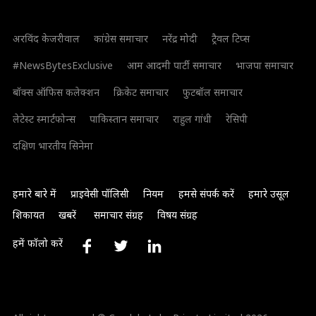
अरविंद केजरीवाल
कांग्रेस समाचार
नरेंद्र मोदी
ट्रैवल टिप्स
#NewsBytesExclusive
आम आदमी पार्टी समाचार
भाजपा समाचार
बॉक्स ऑफिस कलेक्शन
क्रिकेट समाचार
फुटबॉल समाचार
लेटेस्ट स्मार्टफोन्स
पाकिस्तान समाचार
राहुल गांधी
रेसिपी
दक्षिण भारतीय सिनेमा
हमारे बारे में
प्राइवेसी पॉलिसी
नियम
हमसे संपर्क करें
हमारे उसूल
शिकायत
खबरें
समाचार संग्रह
विषय संग्रह
हमें फॉलो करें