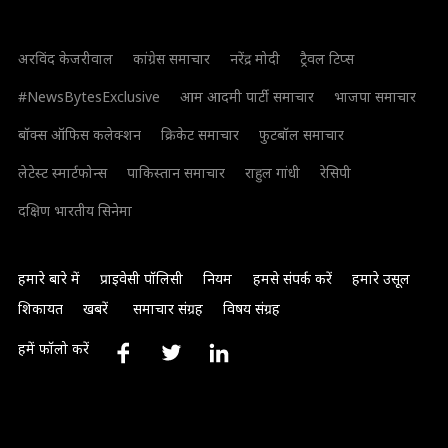
अरविंद केजरीवाल
कांग्रेस समाचार
नरेंद्र मोदी
ट्रैवल टिप्स
#NewsBytesExclusive
आम आदमी पार्टी समाचार
भाजपा समाचार
बॉक्स ऑफिस कलेक्शन
क्रिकेट समाचार
फुटबॉल समाचार
लेटेस्ट स्मार्टफोन्स
पाकिस्तान समाचार
राहुल गांधी
रेसिपी
दक्षिण भारतीय सिनेमा
हमारे बारे में
प्राइवेसी पॉलिसी
नियम
हमसे संपर्क करें
हमारे उसूल
शिकायत
खबरें
समाचार संग्रह
विषय संग्रह
हमें फॉलो करें