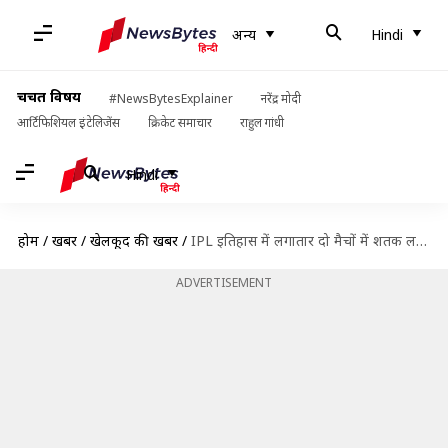
अन्य
Hindi
चर्चित विषय
#NewsBytesExplainer
नरेंद्र मोदी
आर्टिफिशियल इंटेलिजेंस
क्रिकेट समाचार
राहुल गांधी
Hindi
होम
/
खबरें
/
खेलकूद की खबरें
/
IPL इतिहास में लगातार दो मैचों में शतक लगाने वाले पहले बल्लेबाज बने शिखर धवन
ADVERTISEMENT