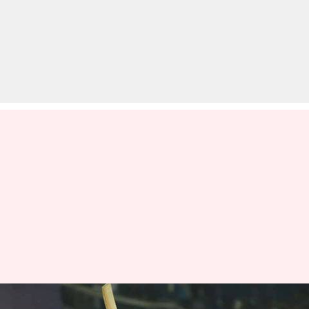
#DCvKKR: टाई मुकाबले में शतक से