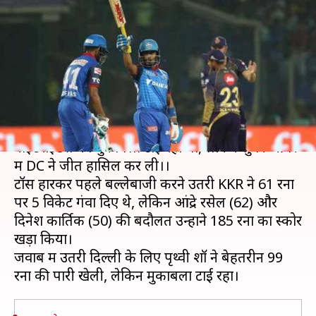
चूके शॉ, सुपर ओवर में DC ने KKR
को हराया
लेखन
Mar 31, 2019
12:23 am
Neeraj Pandey
क्या है खबर?
IPL के 10वें मुकाबले में दिल्ली कैपिटल्स और कोलकाता
नाइटराइडर्स का मुकाबला टाई रहा था, लेकिन सुपर ओवर
में DC ने जीत हासिल कर ली।।
टॉस हारकर पहले बल्लेबाजी करने उतरी KKR ने 61 रनों
पर 5 विकेट गंवा दिए थे, लेकिन आंद्रे रसेल (62) और
दिनेश कार्तिक (50) की बदौलत उन्होंने 185 रनों का स्कोर
खड़ा किया।
जवाब में उतरी दिल्ली के लिए पृथ्वी शॉ ने बेहतरीन 99