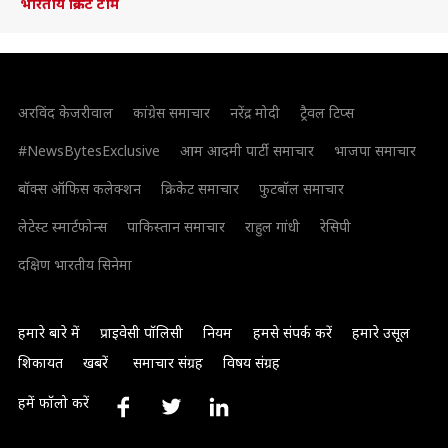
भारतीय क्रिकेट टीम
अरविंद केजरीवाल
कांग्रेस समाचार
नरेंद्र मोदी
ट्रैवल टिप्स
#NewsBytesExclusive
आम आदमी पार्टी समाचार
भाजपा समाचार
बॉक्स ऑफिस कलेक्शन
क्रिकेट समाचार
फुटबॉल समाचार
लेटेस्ट स्मार्टफोन्स
पाकिस्तान समाचार
राहुल गांधी
रेसिपी
दक्षिण भारतीय सिनेमा
हमारे बारे में
प्राइवेसी पॉलिसी
नियम
हमसे संपर्क करें
हमारे उसूल
शिकायत
खबरें
समाचार संग्रह
विषय संग्रह
हमें फॉलो करें