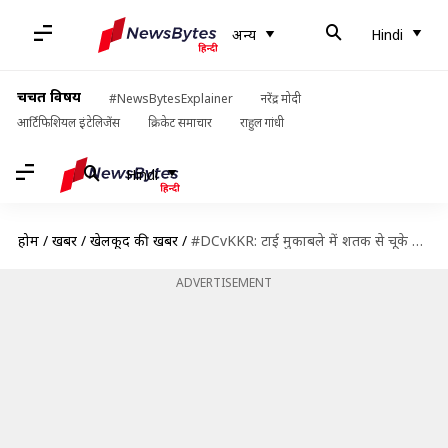
अन्य
Hindi
चर्चित विषय
#NewsBytesExplainer
नरेंद्र मोदी
आर्टिफिशियल इंटेलिजेंस
क्रिकेट समाचार
राहुल गांधी
Hindi
होम
/
खबरें
/
खेलकूद की खबरें
/
#DCvKKR: टाई मुकाबले में शतक से चूके शॉ, सुपर ओवर में DC ने KKR को हराया
ADVERTISEMENT