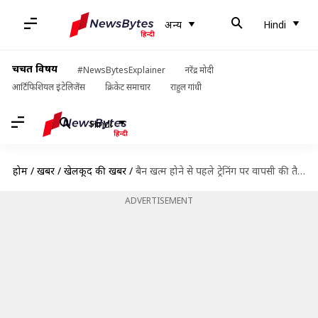
अन्य
Hindi
चर्चित विषय
#NewsBytesExplainer
नरेंद्र मोदी
आर्टिफिशियल इंटेलिजेंस
क्रिकेट समाचार
राहुल गांधी
Hindi
होम
/
खबरें
/
खेलकूद की खबरें
/
बैन खत्म होने से पहले ट्रेनिंग पर वापसी की तैयारी कर रहे हैं शाकिब अल हसन
ADVERTISEMENT