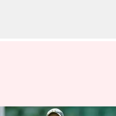
शाहिद अफरीदी ने बायोग्राफी में बताई