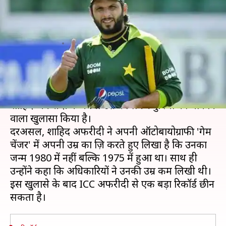
अपनी असली उम्र, छिन सकता है
बड़ा रिकॉर्ड
लेखन
May 03, 2019
01:14 pm
मोहम्मद वाहिद
क्या है खबर?
पाकिस्तान क्रिकेट टीम के पूर्व कप्तान और स्टार ऑलराउंडर
शाहिद अफरीदी ने अपनी उम्र को लेकर दुनिया को चौंकाने
वाला खुलासा किया है।
दरअसल, शाहिद अफरीदी ने अपनी ऑटोबायोग्राफी 'गेम
चेंजर' में अपनी उम्र का ज़िक्र करते हुए लिखा है कि उनका
जन्म 1980 में नहीं बल्कि 1975 में हुआ था। साथ ही
उन्होंने कहा कि अधिकारियों ने उनकी उम्र कम लिखी थी।
इस खुलासे के बाद ICC अफरीदी से एक बड़ा रिकॉर्ड छीन