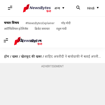
अन्य
Hindi
चर्चित विषय
#NewsBytesExplainer
नरेंद्र मोदी
आर्टिफिशियल इंटेलिजेंस
क्रिकेट समाचार
राहुल गांधी
Hindi
होम
/
खबरें
/
खेलकूद की खबरें
/
शाहिद अफरीदी ने बायोग्राफी में बताई अपनी असली उम्र, छिन सकता है बड़ा रिकॉर्ड
ADVERTISEMENT