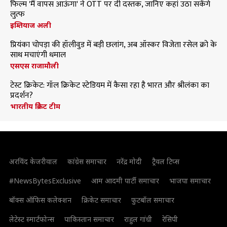
फिल्म 'मैं वापस आऊंगा' ने OTT पर दी दस्तक, जानिए कहां उठा सकेंगे
लुत्फ
इम्तियाज अली
प्रियंका चोपड़ा की हॉलीवुड में बड़ी छलांग, अब ऑस्कर विजेता रसेल क्रो के
साथ मचाएंगी धमाल
एसएस राजामौली
टेस्ट क्रिकेट: गॉल क्रिकेट स्टेडियम में कैसा रहा है भारत और श्रीलंका का
प्रदर्शन?
भारतीय क्रिकेट टीम
अरविंद केजरीवाल
कांग्रेस समाचार
नरेंद्र मोदी
ट्रैवल टिप्स
#NewsBytesExclusive
आम आदमी पार्टी समाचार
भाजपा समाचार
बॉक्स ऑफिस कलेक्शन
क्रिकेट समाचार
फुटबॉल समाचार
लेटेस्ट स्मार्टफोन्स
पाकिस्तान समाचार
राहुल गांधी
रेसिपी