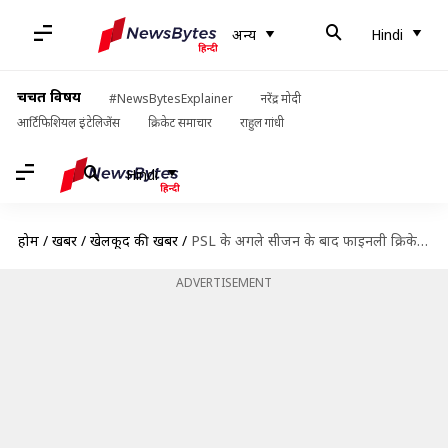
अन्य
Hindi
चर्चित विषय
#NewsBytesExplainer
नरेंद्र मोदी
आर्टिफिशियल इंटेलिजेंस
क्रिकेट समाचार
राहुल गांधी
Hindi
होम
/
खबरें
/
खेलकूद की खबरें
/
PSL के अगले सीजन के बाद फाइनली क्रिकेट को अलविदा कह सकते हैं अफरीदी
ADVERTISEMENT