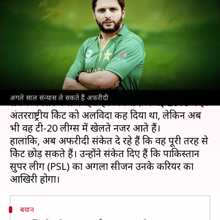
फाइनली क्रिकेट को अलविदा कह
सकते हैं अफरीदी
लेखन
Aug 31, 2021
05:30 pm
Neeraj Pandey
क्या है खबर?
पाकिस्तानी क्रिकेटर शाहिद अफरीदी अपने संन्यास को
अगले साल संन्यास ले सकते हैं अफरीदी
लेकर अक्सर चर्चा में रहते हैं। अफरीदी ने मई 2018 में ही
अंतरराष्ट्रीय क्रिकेट को अलविदा कह दिया था, लेकिन अब
भी वह टी-20 लीग्स में खेलते नजर आते हैं।
हालांकि, अब अफरीदी संकेत दे रहे हैं कि वह पूरी तरह से
क्रिकेट छोड़ सकते हैं। उन्होंने संकेत दिए हैं कि पाकिस्तान
सुपर लीग (PSL) का अगला सीजन उनके करियर का
बयान