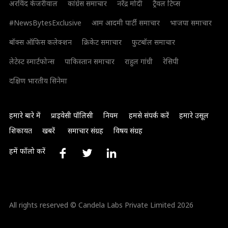
अरविंद केजरीवाल
कांग्रेस समाचार
नरेंद्र मोदी
ट्रैवल टिप्स
#NewsBytesExclusive
आम आदमी पार्टी समाचार
भाजपा समाचार
बॉक्स ऑफिस कलेक्शन
क्रिकेट समाचार
फुटबॉल समाचार
लेटेस्ट स्मार्टफोन्स
पाकिस्तान समाचार
राहुल गांधी
रेसिपी
दक्षिण भारतीय सिनेमा
हमारे बारे में
प्राइवेसी पॉलिसी
नियम
हमसे संपर्क करें
हमारे उसूल
शिकायत
खबरें
समाचार संग्रह
विषय संग्रह
हमें फॉलो करें
All rights reserved © Candela Labs Private Limited 2026