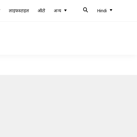
ब
लाइफस्टाइल
ऑटो
अन्य
Hindi