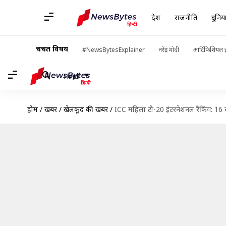
देश
राजनीति
दुनिय
चर्चित विषय
#NewsBytesExplainer
नरेंद्र मोदी
आर्टिफिशियल इ
Hindi
होम
/
खबरें
/
खेलकूद की खबरें
/
ICC महिला टी-20 इंटरनेशनल रैंकिंग: 16 स