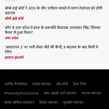
बॉम्बे हाई कोर्ट ने 2013 के यौन उत्पीड़न मामले में तरुण तेजपाल को दोषी
ठहराया
बॉम्बे हाई कोर्ट
कौन थे उत्तर प्रदेश में BSP के इकलौते विधायक उमाशंकर सिंह, जिनका
कैंसर से हुआ निधन?
उत्तर प्रदेश
'आवारापन 2' पर चली सेंसर बोर्ड की कैंची, 9 बदलाव के बाद मिली ये
रेटिंग
इमरान हाशमी
अरविंद केजरीवाल
कांग्रेस समाचार
नरेंद्र मोदी
ट्रैवल टिप्स
#NewsBytesExclusive
आम आदमी पार्टी समाचार
भाजपा समाचार
बॉक्स ऑफिस कलेक्शन
क्रिकेट समाचार
फुटबॉल समाचार