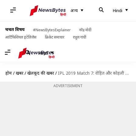
अन्य
Hindi
चर्चित विषय
#NewsBytesExplainer
नरेंद्र मोदी
आर्टिफिशियल इंटेलिजेंस
क्रिकेट समाचार
राहुल गांधी
Hindi
होम
/
खबरें
/
खेलकूद की खबरें
/
IPL 2019 Match 7: रोहित और कोहली की होगी टक्कर, जानें संभावित प्लेइंग इलेवन, ड्रीम इलेवन
ADVERTISEMENT