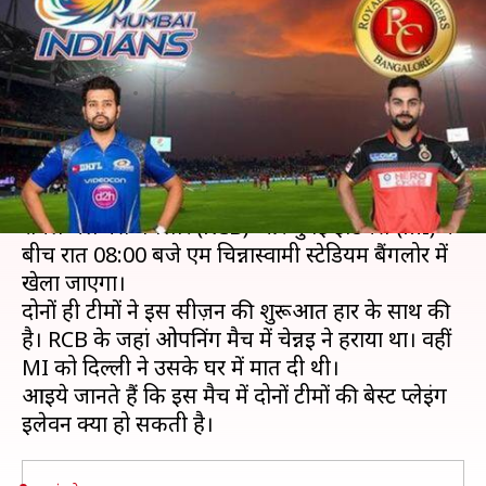
कोहली की होगी टक्कर, जानें
संभावित प्लेइंग इलेवन, ड्रीम इलेवन
लेखन
Mar 27, 2019
07:50 pm
मोहम्मद वाहिद
क्या है खबर?
IPL 2019 का सातवां मैच बृहस्पतिवार, 28 मार्च को
रॉयल चैलेंजर्स बैंगलोर (RCB) और मुंबई इंडियंस (MI) के
बीच रात 08:00 बजे एम चिन्नास्वामी स्टेडियम बैंगलोर में
खेला जाएगा।
दोनों ही टीमों ने इस सीज़न की शुरूआत हार के साथ की
है। RCB के जहां ओपनिंग मैच में चेन्नई ने हराया था। वहीं
MI को दिल्ली ने उसके घर में मात दी थी।
आइये जानते हैं कि इस मैच में दोनों टीमों की बेस्ट प्लेइंग