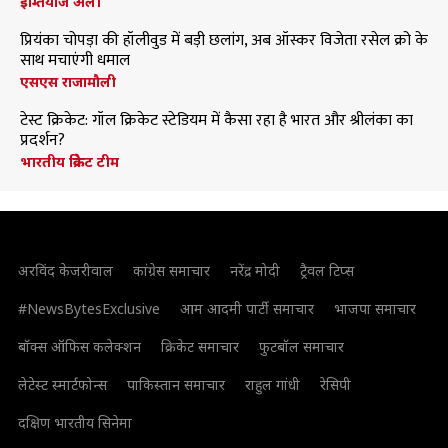
इम्तियाज अली
प्रियंका चोपड़ा की हॉलीवुड में बड़ी छलांग, अब ऑस्कर विजेता रसेल क्रो के
साथ मचाएंगी धमाल
एसएस राजामौली
टेस्ट क्रिकेट: गॉल क्रिकेट स्टेडियम में कैसा रहा है भारत और श्रीलंका का
प्रदर्शन?
भारतीय क्रिकेट टीम
अरविंद केजरीवाल
कांग्रेस समाचार
नरेंद्र मोदी
ट्रैवल टिप्स
#NewsBytesExclusive
आम आदमी पार्टी समाचार
भाजपा समाचार
बॉक्स ऑफिस कलेक्शन
क्रिकेट समाचार
फुटबॉल समाचार
लेटेस्ट स्मार्टफोन्स
पाकिस्तान समाचार
राहुल गांधी
रेसिपी
दक्षिण भारतीय सिनेमा