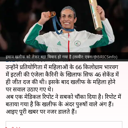
इमान खलीफ पुरुष हैं? सामने आई ये
रिपोर्ट
लेखन
Nov 05, 2024
10:25 am
आदर्श कुमार
क्या है खबर?
अल्जीरियाई मुक्केबाज इमान खलीफ ने
पेरिस ओलंपिक
इमान खलीफ को लेकर बड़ा विवाद हो गया है (तस्वीर: एक्स/@BRICSinfo)
2024
में स्वर्ण पदक जीता था।
उन्होंने प्रतियोगिता में महिलाओं के 66 किलोग्राम भारवर्ग
में इटली की एंजेला कैरिनी के खिलाफ सिर्फ 46 सेकेंड में
ही जीत दर्ज की थी। इसके बाद खलीफ के महिला होने
पर सवाल उठाए गए थे।
अब एक मेडिकल रिपोर्ट ने सबको चौंका दिया है। रिपोर्ट में
बताया गया है कि खलीफ के अंदर पुरुषों वाले अंग हैं।