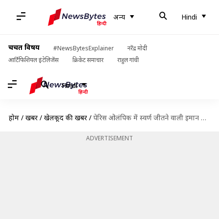
अन्य
Hindi
चर्चित विषय
#NewsBytesExplainer
नरेंद्र मोदी
आर्टिफिशियल इंटेलिजेंस
क्रिकेट समाचार
राहुल गांधी
Hindi
होम
/
खबरें
/
खेलकूद की खबरें
/
पेरिस ओलंपिक में स्वर्ण जीतने वाली इमान खलीफ पुरुष हैं? सामने आई ये रिपोर्ट
ADVERTISEMENT