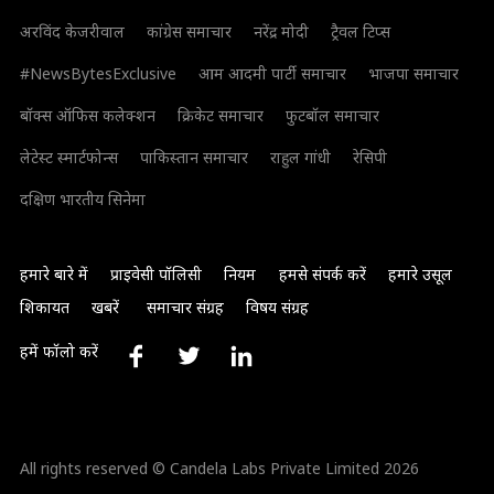
अरविंद केजरीवाल
कांग्रेस समाचार
नरेंद्र मोदी
ट्रैवल टिप्स
#NewsBytesExclusive
आम आदमी पार्टी समाचार
भाजपा समाचार
बॉक्स ऑफिस कलेक्शन
क्रिकेट समाचार
फुटबॉल समाचार
लेटेस्ट स्मार्टफोन्स
पाकिस्तान समाचार
राहुल गांधी
रेसिपी
दक्षिण भारतीय सिनेमा
हमारे बारे में
प्राइवेसी पॉलिसी
नियम
हमसे संपर्क करें
हमारे उसूल
शिकायत
खबरें
समाचार संग्रह
विषय संग्रह
हमें फॉलो करें
All rights reserved © Candela Labs Private Limited 2026