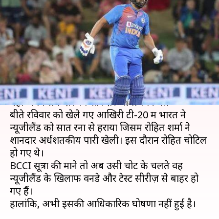
को लगा बड़ा झटका, वनडे-टेस्ट
सीरीज़ से बाहर हुए रोहित शर्मा
लेखन
Feb 03, 2020
04:19 pm
Neeraj Pandey
क्या है खबर?
टी-20 सीरीज़ में न्यूजीलैंड को क्लीन स्वीप करके भारत ने
यहां अपने लंबे दौरे का शानदार आगाज किया।
बीते रविवार को खेले गए आखिरी टी-20 में भारत ने
न्यूजीलैंड को सात रनों से हराया जिसमें रोहित शर्मा ने
शानदार अर्धशतकीय पारी खेली। इस दौरान रोहित चोटिल
हो गए थे।
BCCI सूत्रों की माने तो अब उसी चोट के चलते वह
न्यूजीलैंड के खिलाफ वनडे और टेस्ट सीरीज़ से बाहर हो
गए हैं।