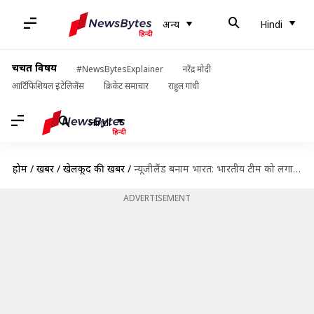
अन्य
Hindi
चर्चित विषय
#NewsBytesExplainer
नरेंद्र मोदी
आर्टिफिशियल इंटेलिजेंस
क्रिकेट समाचार
राहुल गांधी
Hindi
होम
/
खबरें
/
खेलकूद की खबरें
/
न्यूजीलैंड बनाम भारत: भारतीय टीम को लगा बड़ा झटका, वनडे-टेस्ट सीरीज़ से बाहर हुए रोहित शर्मा
ADVERTISEMENT