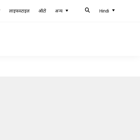
ब
लाइफस्टाइल
ऑटो
अन्य
Hindi