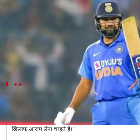
श्रीलंका के खिलाफ टी-20 सीरीज़ में आरा
लेखन
Dec 23, 2019
11:06 am
Neeraj Pandey
क्या है खबर?
बीती रात भारत ने वेस्टइंडीज को चार विकेट से हराते हुए तीन
ओपनर बल्लेबाज रोहित शर्मा के लिए यह सीरीज़ शानदार
जानकारी
श्रीलंका के खिलाफ रोहित ले सकते हैं ब्रेक- BCCI स
भारत की लिमिटेड टीम क्रिकेट के उप-कप्तान रोहित ने इस सीजन ती
हालांकि, श्रीलंका के खिलाफ टी-20 सीरीज़ के दौरान रोहित आरा
BCCI के सूत्र के मुताबिक, "आमतौर पर चयनकर्ता टी-20 टीम में
खिलाफ आराम लेना चाहते हैं।"