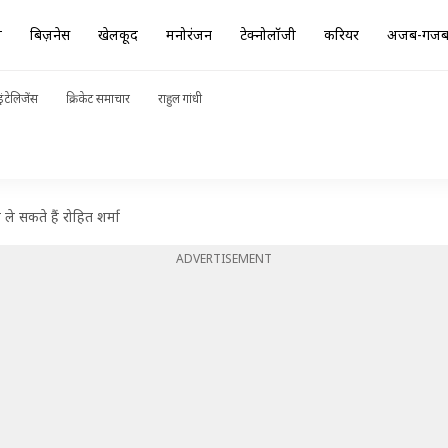
ा
बिज़नेस
खेलकूद
मनोरंजन
टेक्नोलॉजी
करियर
अजब-गज
ंटेलिजेंस
क्रिकेट समाचार
राहुल गांधी
ले सकते हैं रोहित शर्मा
ADVERTISEMENT