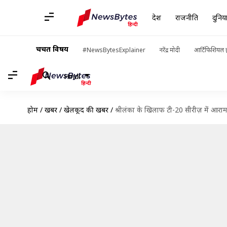
देश
राजनीति
दुनिय
चर्चित विषय
#NewsBytesExplainer
नरेंद्र मोदी
आर्टिफिशियल इ
Hindi
होम
/
खबरें
/
खेलकूद की खबरें
/
श्रीलंका के खिलाफ टी-20 सीरीज़ में आराम 