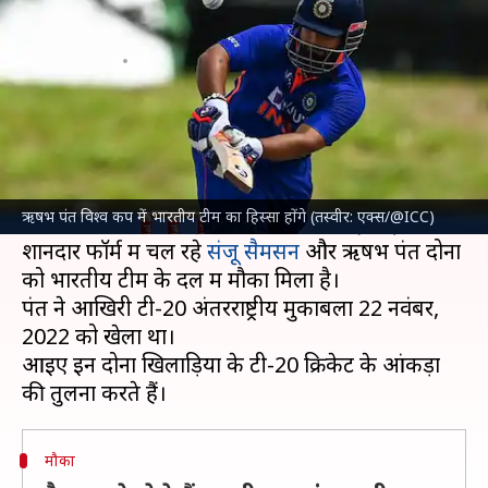
क्रिकेट में कैसा रहा है दोनों का प्रदर्शन?
लेखन
Apr 30, 2024
03:59 pm
आदर्श कुमार
क्या है खबर?
इस साल जून में टी-20 विश्व कप खेला जाना है, जिसके
लिए भारतीय क्रिकेट कंट्रोल बोर्ड (
BCCI
) ने अपनी टीम
ऋषभ पंत विश्व कप में भारतीय टीम का हिस्सा होंगे (तस्वीर: एक्स/@ICC)
की घोषणा कर दी है। इंडियन प्रीमियर लीग (IPL) में
शानदार फॉर्म में चल रहे
संजू सैमसन
और ऋषभ पंत दोनों
को भारतीय टीम के दल में मौका मिला है।
पंत ने आखिरी टी-20 अंतरराष्ट्रीय मुकाबला 22 नवंबर,
2022 को खेला था।
आइए इन दोनों खिलाड़ियों के टी-20 क्रिकेट के आंकड़ों
मौका