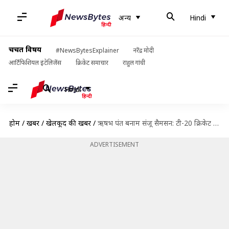
अन्य
Hindi
चर्चित विषय
#NewsBytesExplainer
नरेंद्र मोदी
आर्टिफिशियल इंटेलिजेंस
क्रिकेट समाचार
राहुल गांधी
Hindi
होम
/
खबरें
/
खेलकूद की खबरें
/
ऋषभ पंत बनाम संजू सैमसन: टी-20 क्रिकेट में कैसा रहा है दोनों का प्रदर्शन?
ADVERTISEMENT