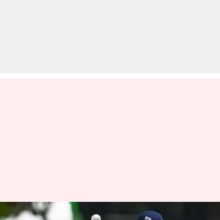
ऋषभ पंत बनाम संजू सैमसन: टी-20