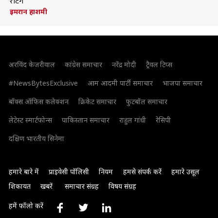
रेटिंग
इमरान हाशमी
अरविंद केजरीवाल
कांग्रेस समाचार
नरेंद्र मोदी
ट्रैवल टिप्स
#NewsBytesExclusive
आम आदमी पार्टी समाचार
भाजपा समाचार
बॉक्स ऑफिस कलेक्शन
क्रिकेट समाचार
फुटबॉल समाचार
लेटेस्ट स्मार्टफोन्स
पाकिस्तान समाचार
राहुल गांधी
रेसिपी
दक्षिण भारतीय सिनेमा
हमारे बारे में
प्राइवेसी पॉलिसी
नियम
हमसे संपर्क करें
हमारे उसूल
शिकायत
खबरें
समाचार संग्रह
विषय संग्रह
हमें फॉलो करें