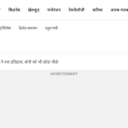
ा
बिज़नेस
खेलकूद
मनोरंजन
टेक्नोलॉजी
करियर
अजब-गज
ंटेलिजेंस
क्रिकेट समाचार
राहुल गांधी
ंत ने रचा इतिहास, धोनी को भी छोड़ा पीछे
ADVERTISEMENT