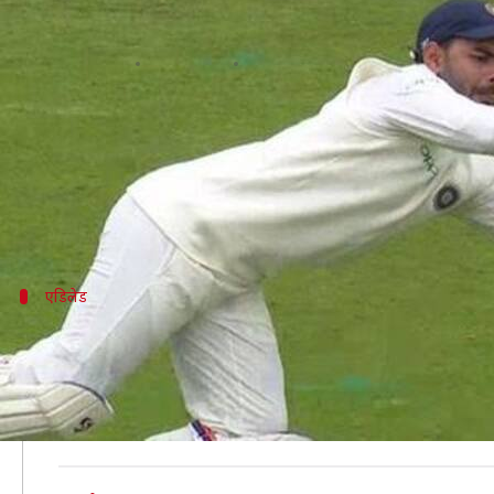
भारत बनाम ऑस्ट्रेलिया: एडिलेड टेस्ट म
लेखन
Dec 08, 2018
06:05 pm
मोहम्मद वाहिद
क्या है खबर?
भारतीय क्रिकेट टीम के विकेटकीपर बल्लेबाज़ ऋषभ पंत ने ऑस्
इसी साल इंग्लैंड के खिलाफ टेस्ट क्रिकेट में अपना डेब्यू करने
एडिलेड
पंत ने विकेट के पीछे पकड़े सबसे ज़्यादा कैच
ऋषभ पंत ने ऑस्ट्रेलिया के खिलाफ जारी पहले टेस्ट मैच में विक
पंत से पहले यह रिकॉर्ड एम एस धोनी के नाम था। धोनी ने इससे 
पहली पारी में ऋषभ पंत ने 38 गेंदों में 25 रन भी बनाए थे।