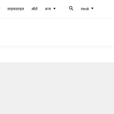
ब
लाइफस्टाइल
ऑटो
अन्य
Hindi