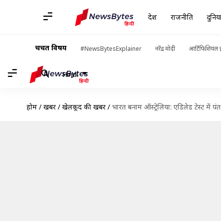
देश
राजनीति
दुनिय
चर्चित विषय
#NewsBytesExplainer
नरेंद्र मोदी
आर्टिफिशियल इ
Hindi
होम
/
खबरें
/
खेलकूद की खबरें
/
भारत बनाम ऑस्ट्रेलिया: एडिलेड टेस्ट में प