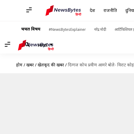
देश
राजनीति
दुनिय
चर्चित विषय
#NewsBytesExplainer
नरेंद्र मोदी
आर्टिफिशियल इ
Hindi
होम
/
खबरें
/
खेलकूद की खबरें
/
दिग्गज कोच प्रवीण आमरे बोले- विराट कोह