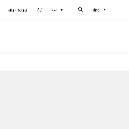
ब
लाइफस्टाइल
ऑटो
अन्य
Hindi