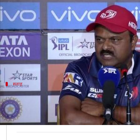
दिग्गज कोच प्रवीण आमरे बोले- विराट 
लेखन
Nov 12, 2019
03:54 pm
मोहम्मद वाहिद
क्या है खबर?
भारतीय टीम में एमएस धोनी के सबसे बड़े उत्तराधिकारी ऋषभ
अपने लचर प्रदर्शन के कारण भारतीय टेस्ट टीम से बाहर होने व
सलाह
IPL में रिकी पोंटिंग ने पंत को खुलकर खेलने 
दिल्ली कैपिटल्स के सहायक कोच प्रवीण आमरे ने कहा, "पंत IPL 
उन्होंने आगे कहा, "यह पंत पर था कि वो ज्यादा से ज्यादा प
छोटे-छोटे भागो में बांटो।"