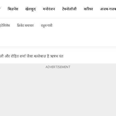
ा
बिज़नेस
खेलकूद
मनोरंजन
टेक्नोलॉजी
करियर
अजब-गज
ंटेलिजेंस
क्रिकेट समाचार
राहुल गांधी
ली और रोहित शर्मा जैसा बल्लेबाज़ है ऋषभ पंत
ADVERTISEMENT