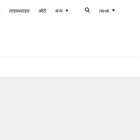
ब
लाइफस्टाइल
ऑटो
अन्य
Hindi