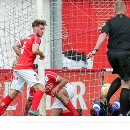
फुटबॉल मैच में रेफरी ने दागा गोल, टीम के
लेखन
May 28, 2019
12:54 pm
Neeraj Pandey
क्या है खबर?
फुटबॉल में अक्सर जोश इतना ज़्यादा होता है कि तमाम तरह की
शनिवार को डच लोवर-लीग फुटबॉल में हार्केमेस ब्वॉयज औ
गोल
क्या जानबूझकर रेफरी ने किया गोल?
फोर्थ-टियर के सीजन के अपने आखिरी मुकाबले में होम टीम हा
गेंद बॉक्स में थी और वह रेफरी माउरिस पारहुइस के पैरों से ट
हालांकि, वीडियो में साफ देखा जा सकता है कि उन्होंने गेंद ल