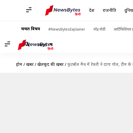
देश
राजनीति
दुनिय
चर्चित विषय
#NewsBytesExplainer
नरेंद्र मोदी
आर्टिफिशियल इ
Hindi
होम
/
खबरें
/
खेलकूद की खबरें
/
फुटबॉल मैच में रेफरी ने दागा गोल, टीम के खा