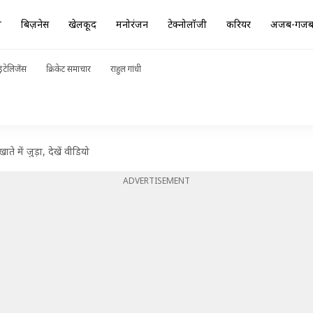
ा
बिज़नेस
खेलकूद
मनोरंजन
टेक्नोलॉजी
करियर
अजब-गज
ंटेलिजेंस
क्रिकेट समाचार
राहुल गांधी
ते में जुड़ा, देखें वीडियो
ADVERTISEMENT