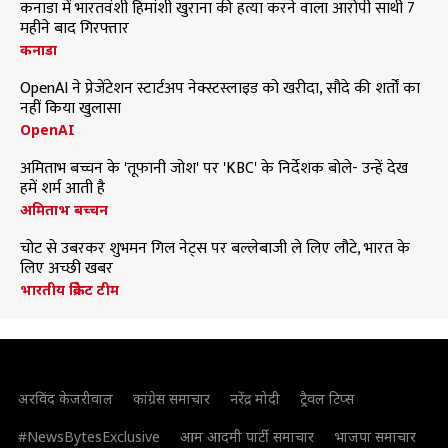
कनाडा में भारतवंशी हिमांशी खुराना की हत्या करने वाला आरोपी साथी 7
महीने बाद गिरफ्तार
कनाडा
OpenAI ने प्रेजेंटेशन स्टार्टअप नेक्स्टस्लाइड को खरीदा, सौदे की शर्तों का
नहीं किया खुलासा
OpenAI
अमिताभ बच्चन के 'तूफानी जोश' पर 'KBC' के निर्देशक बोले- उन्हें देख
हमें शर्म आती है
अमिताभ बच्चन
चोट से उबरकर शुभमन गिल नेट्स पर बल्लेबाजी ले लिए लौटे, भारत के
लिए अच्छी खबर
भारतीय क्रिकेट टीम
अरविंद केजरीवाल
कांग्रेस समाचार
नरेंद्र मोदी
ट्रैवल टिप्स
#NewsBytesExclusive
आम आदमी पार्टी समाचार
भाजपा समाचार