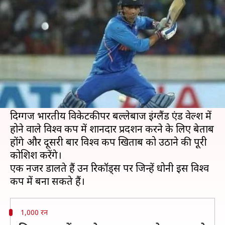
सकते हैं एसएस धोनी
लेखन
May 24, 2019
07:35 pm
Neeraj Pandey
क्या है खबर?
पूर्व भारतीय कप्तान एमएस धोनी अपना चौथा विश्व कप
खेलने के लिए तैयार हैं और ऐसा लग रहा है कि यह उनका
अंतिम विश्व कप होने वाला है।
दिग्गज भारतीय विकेटकीपर बल्लेबाज इंग्लैंड एंड वेल्श में
होने वाले विश्व कप में शानदार प्रदर्शन करने के लिए बेताब
होंगे और दूसरी बार विश्व कप खिताब को उठाने की पूरी
कोशिश करेंगे।
एक नजर डालते हैं उन रिकॉर्ड्स पर जिन्हें धोनी इस विश्व
1,000 रन