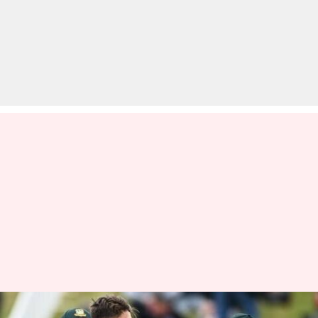
न्यूजीलैंड बनाम बांग्लादेश: टी-20