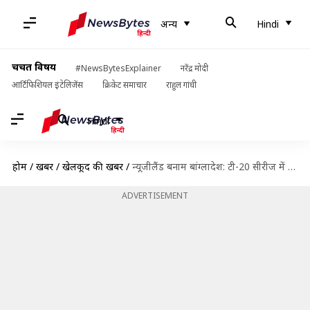
अन्य
Hindi
चर्चित विषय
#NewsBytesExplainer
नरेंद्र मोदी
आर्टिफिशियल इंटेलिजेंस
क्रिकेट समाचार
राहुल गांधी
Hindi
होम
/
खबरें
/
खेलकूद की खबरें
/
न्यूजीलैंड बनाम बांग्लादेश: टी-20 सीरीज में बन सकते हैं ये रिकार्ड्स
ADVERTISEMENT