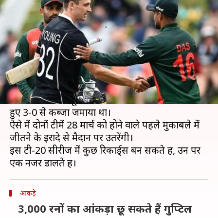
सीरीज में बन सकते हैं ये रिकार्ड्स
लेखन
Mar 27, 2021
06:30 pm
अंकित पसबोला
क्या है खबर?
वनडे सीरीज के बाद न्यूजीलैंड और बांग्लादेश के बीच तीन
मैचों की टी-20 सीरीज रविवार से खेली जाएगी। बता दें
वनडे सीरीज पर न्यूजीलैंड ने घर पर अपना वर्चस्व दिखाते
हुए 3-0 से कब्जा जमाया था।
ऐसे में दोनों टीमें 28 मार्च को होने वाले पहले मुकाबले में
जीतने के इरादे से मैदान पर उतरेंगी।
इस टी-20 सीरीज में कुछ रिकार्ड्स बन सकते हैं, उन पर
आंकड़े
3,000 रनों का आंकड़ा छू सकते हैं गुप्टिल