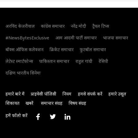
अरविंद केजरीवाल
कांग्रेस समाचार
नरेंद्र मोदी
ट्रैवल टिप्स
#NewsBytesExclusive
आम आदमी पार्टी समाचार
भाजपा समाचार
बॉक्स ऑफिस कलेक्शन
क्रिकेट समाचार
फुटबॉल समाचार
लेटेस्ट स्मार्टफोन्स
पाकिस्तान समाचार
राहुल गांधी
रेसिपी
दक्षिण भारतीय सिनेमा
हमारे बारे में
प्राइवेसी पॉलिसी
नियम
हमसे संपर्क करें
हमारे उसूल
शिकायत
खबरें
समाचार संग्रह
विषय संग्रह
हमें फॉलो करें