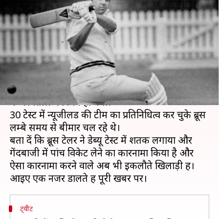
का निधन, भारत के खिलाफ डेब्यू में
बनाया था रिकॉर्ड
लेखन
Feb 06, 2021
01:32 pm
अंकित पसबोला
क्या है खबर?
न्यूजीलैंड के पूर्व ऑलराउंडर ब्रूस टेलर का 77 वर्ष की आयु
में अस्पताल में निधन हो गया।
30 टेस्ट में न्यूजीलैंड की टीम का प्रतिनिधित्व कर चुके ब्रूस
लम्बे समय से बीमार चल रहे थे।
बता दें कि ब्रूस टेलर ने डेब्यू टेस्ट में शतक लगाया और
गेंदबाजी में पांच विकेट लेने का कारनामा किया है और
ऐसा कारनामा करने वाले अब भी इकलौते खिलाड़ी हैं।
ट्वीट