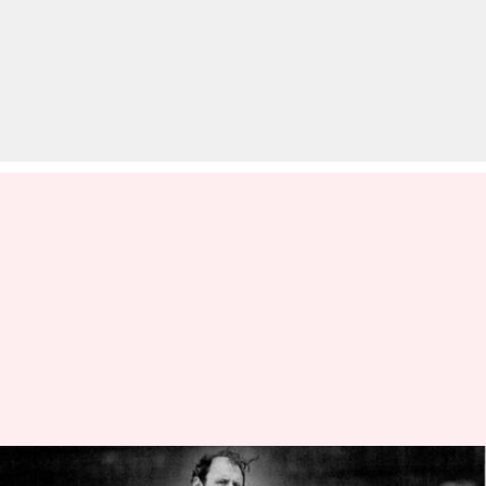
न्यूजीलैंड के पूर्व ऑलराउंडर ब्रूस टेलर