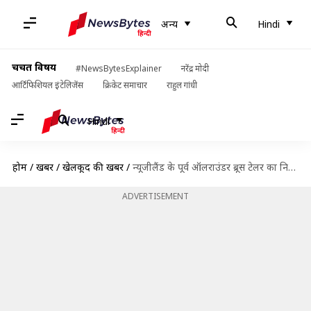
अन्य
Hindi
चर्चित विषय
#NewsBytesExplainer
नरेंद्र मोदी
आर्टिफिशियल इंटेलिजेंस
क्रिकेट समाचार
राहुल गांधी
Hindi
होम
/
खबरें
/
खेलकूद की खबरें
/
न्यूजीलैंड के पूर्व ऑलराउंडर ब्रूस टेलर का निधन, भारत के खिलाफ डेब्यू में बनाया था रिकॉर्ड
ADVERTISEMENT