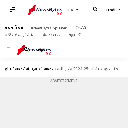
अन्य
Hindi
चर्चित विषय
#NewsBytesExplainer
नरेंद्र मोदी
आर्टिफिशियल इंटेलिजेंस
क्रिकेट समाचार
राहुल गांधी
Hindi
होम
/
खबरें
/
खेलकूद की खबरें
/
रणजी ट्रॉफी 2024-25: अजिंक्य रहाणे ने प्रथम श्रेणी में अपने 14,000 रन पूरे किए, जानिए आंकड़े
ADVERTISEMENT