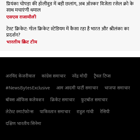
प्रियंका चोपड़ा की हॉलीवुड में बड़ी छलांग, अब ऑस्कर विजेता रसेल क्रो के
साथ मचाएंगी धमाल
एसएस राजामौली
टेस्ट क्रिकेट: गॉल क्रिकेट स्टेडियम में कैसा रहा है भारत और श्रीलंका का
प्रदर्शन?
भारतीय क्रिकेट टीम
अरविंद केजरीवाल
कांग्रेस समाचार
नरेंद्र मोदी
ट्रैवल टिप्स
#NewsBytesExclusive
आम आदमी पार्टी समाचार
भाजपा समाचार
बॉक्स ऑफिस कलेक्शन
क्रिकेट समाचार
फुटबॉल समाचार
लेटेस्ट स्मार्टफोन्स
पाकिस्तान समाचार
राहुल गांधी
रेसिपी
दक्षिण भारतीय सिनेमा