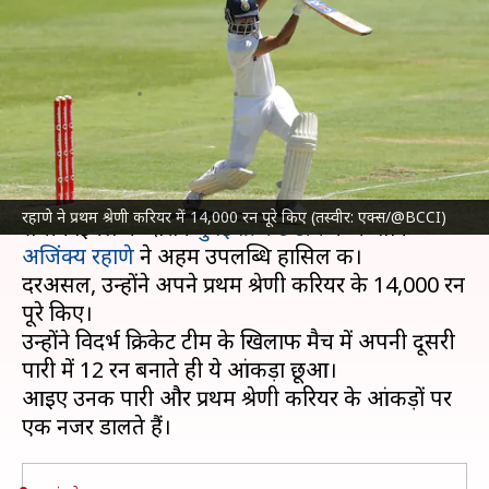
ने प्रथम श्रेणी में अपने 14,000 रन पूरे
किए, जानिए आंकड़े
लेखन
Feb 20, 2025
05:15 pm
अंकित पसबोला
क्या है खबर?
इस समय खेली जा रही रणजी ट्रॉफी 2024-25 के दूसरे
रहाणे ने प्रथम श्रेणी करियर में 14,000 रन पूरे किए (तस्वीर: एक्स/@BCCI)
सेमीफाइनल के दौरान
मुंबई क्रिकेट टीम
के कप्तान
अजिंक्य रहाणे
ने अहम उपलब्धि हासिल की।
दरअसल, उन्होंने अपने प्रथम श्रेणी करियर के 14,000 रन
पूरे किए।
उन्होंने विदर्भ क्रिकेट टीम के खिलाफ मैच में अपनी दूसरी
पारी में 12 रन बनाते ही ये आंकड़ा छूआ।
आइए उनकी पारी और प्रथम श्रेणी करियर के आंकड़ों पर