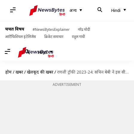
अन्य
Hindi
चर्चित विषय
#NewsBytesExplainer
नरेंद्र मोदी
आर्टिफिशियल इंटेलिजेंस
क्रिकेट समाचार
राहुल गांधी
Hindi
होम
/
खबरें
/
खेलकूद की खबरें
/
रणजी ट्रॉफी 2023-24: सचिन बेबी ने इस सीजन में लगाया अपना चौथा शतक, बनाए ये रिकॉर्ड्स
ADVERTISEMENT