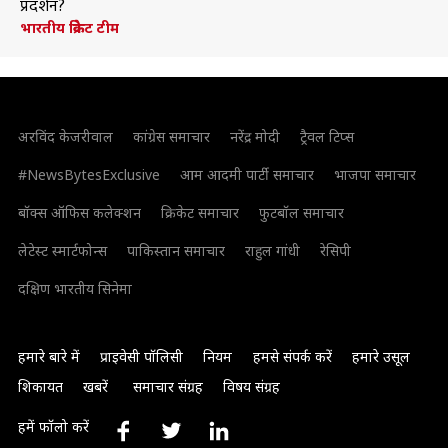
प्रदर्शन?
भारतीय क्रिकेट टीम
अरविंद केजरीवाल
कांग्रेस समाचार
नरेंद्र मोदी
ट्रैवल टिप्स
#NewsBytesExclusive
आम आदमी पार्टी समाचार
भाजपा समाचार
बॉक्स ऑफिस कलेक्शन
क्रिकेट समाचार
फुटबॉल समाचार
लेटेस्ट स्मार्टफोन्स
पाकिस्तान समाचार
राहुल गांधी
रेसिपी
दक्षिण भारतीय सिनेमा
हमारे बारे में
प्राइवेसी पॉलिसी
नियम
हमसे संपर्क करें
हमारे उसूल
शिकायत
खबरें
समाचार संग्रह
विषय संग्रह
हमें फॉलो करें