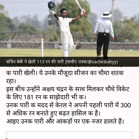
इस सीजन में लगाया अपना चौथा
शतक, बनाए ये रिकॉर्ड्स
लेखन
Feb 18, 2024
12:30 pm
अंकित पसबोला
क्या है खबर?
रणजी ट्रॉफी
2023-24 में
केरल क्रिकेट टीम
के कप्तान
सचिन बेबी ने खेली 113 रन की पारी (तस्वीर: एक्स/@sachinbabyy)
सचिन बेबी ने आंध्र प्रदेश क्रिकेट टीम के खिलाफ 113 रन
की पारी खेली। ये उनके मौजूदा सीजन का चौथा शतक
रहा।
इस बीच उन्होंने अक्षय चंद्रन के साथ मिलकर चौथे विकेट
के लिए 181 रन की साझेदारी भी की।
उनकी पारी की मदद से केरल ने अपनी पहली पारी में 300
से अधिक रन बनाते हुए बढ़त हासिल की है।