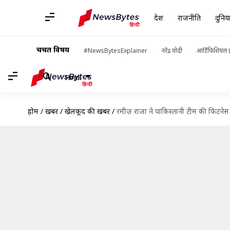
देश
राजनीति
दुनिय
चर्चित विषय
#NewsBytesExplainer
नरेंद्र मोदी
आर्टिफिशियल इ
Hindi
होम
/
खबरें
/
खेलकूद की खबरें
/
रमीज़ राजा ने पाकिस्तानी टीम की फिटनेस 