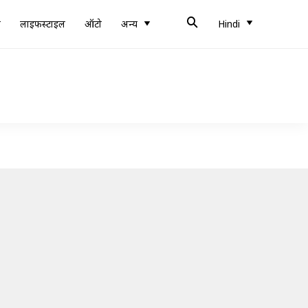
ब
लाइफस्टाइल
ऑटो
अन्य
Hindi