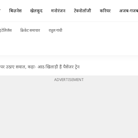
ा
बिज़नेस
खेलकूद
मनोरंजन
टेक्नोलॉजी
करियर
अजब-गज
ंटेलिजेंस
क्रिकेट समाचार
राहुल गांधी
पर उठाए सवाल, कहा- आठ खिलाड़ी हैं पैसेंजर ट्रेन
ADVERTISEMENT