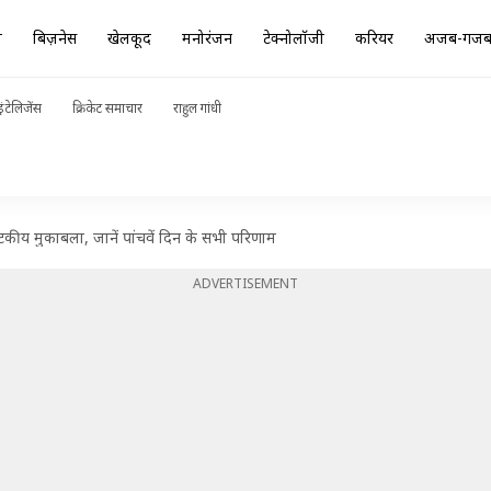
ा
बिज़नेस
खेलकूद
मनोरंजन
टेक्नोलॉजी
करियर
अजब-गज
ंटेलिजेंस
क्रिकेट समाचार
राहुल गांधी
य मुकाबला, जानें पांचवें दिन के सभी परिणाम
ADVERTISEMENT