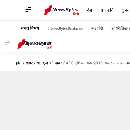
देश
राजनीति
दुनिय
चर्चित विषय
#NewsBytesExplainer
नरेंद्र मोदी
आर्टिफिशियल इ
Hindi
होम
/
खबरें
/
खेलकूद की खबरें
/
AFC एशियन कप 2019: कतर ने जीता नाटकी