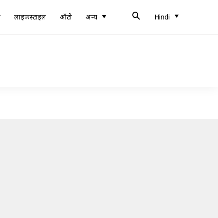
ब
लाइफस्टाइल
ऑटो
अन्य
Hindi