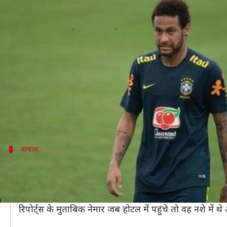
ब्राज़ीलियन स्टार नेमार पर लगा महिला
लेखन
Jun 02, 2019
12:46 pm
Neeraj Pandey
क्या है खबर?
शनिवार को आई ब्राज़ीलियन मीडिया की रिपोर्ट्स के मुताबिक
साओ पाउलो पुलिस के पास की गई शिकायत के मुताबिक नेमा
की कोशिश की।
मामला
इंस्टाग्राम पर हुई मुलाकात, होटल में बुलाकर की
पीड़ित महिला जिसकी पहचान उजागर नहीं हो सकी है ब्राज़ील में 
महिला पिछले महीने पेरिस में थी और वहीं के एक होटल में नेमा
रिपोर्ट्स के मुताबिक नेमार जब होटल में पहुंचे तो वह नशे में