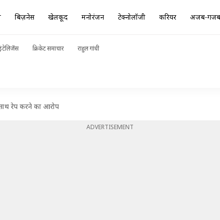
ा
बिज़नेस
खेलकूद
मनोरंजन
टेक्नोलॉजी
करियर
अजब-गज
ंटेलिजेंस
क्रिकेट समाचार
राहुल गांधी
े साथ रेप करने का आरोप
ADVERTISEMENT