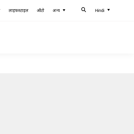
ब
लाइफस्टाइल
ऑटो
अन्य
Hindi