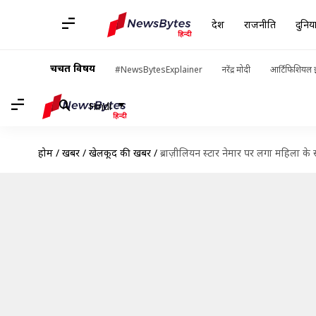
देश
राजनीति
दुनिय
चर्चित विषय
#NewsBytesExplainer
नरेंद्र मोदी
आर्टिफिशियल इ
Hindi
होम
/
खबरें
/
खेलकूद की खबरें
/
ब्राज़ीलियन स्टार नेमार पर लगा महिला क