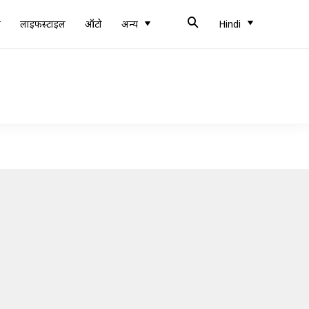
ब
लाइफस्टाइल
ऑटो
अन्य
Hindi