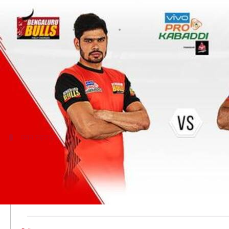
प्रो कबड्डी लीग 2019: बेंगलुरु बुल्स बन
लेखन
Aug 11, 2019
12:34 pm
Neeraj Pandey
क्या है खबर?
प्रो कबड्डी लीग में आज बेंगलुरु बुल्स (Bengaluru Bul
5 में से 4 मुकाबले जीतने वाली बेंगलुरु फिलहाल अंक तालिका
पवन सहरावत
हाई फ्लाइंग पवन को रोकना होगा मुश्किल
पवन सहरावत गजब की फॉर्म में हैं और मात्र 5 मैचों में ही उन्होंन
इस सीजन दो बार पवन ने एक मैच में 17-17 प्वाइंट हासिल किए ह
पटना लेग में पवन ने अपनी चपलता का परिचय दिया था और उन्ह