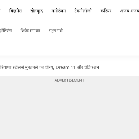
ा
बिज़नेस
खेलकूद
मनोरंजन
टेक्नोलॉजी
करियर
अजब-गज
ंटेलिजेंस
क्रिकेट समाचार
राहुल गांधी
 हरियाणा स्टीलर्स मुकाबले का प्रीव्यू, Dream 11 और प्रेडिक्शन
ADVERTISEMENT