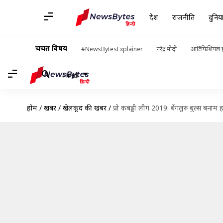
देश
राजनीति
दुनिय
चर्चित विषय
#NewsBytesExplainer
नरेंद्र मोदी
आर्टिफिशियल इ
Hindi
होम
/
खबरें
/
खेलकूद की खबरें
/
प्रो कबड्डी लीग 2019: बेंगलुरु बुल्स बनाम