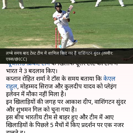
भारतीय टीम में शामिल हुए
खिलाड़ियों का हालिया प्रदर्शन कैसा
है?
लेखन
Oct 24, 2024
11:25 am
अंकित पसबोला
क्या है खबर?
लम्बे समय बाद टेस्ट टीम में शामिल किए गए हैं वाशिंगटन सुंदर (तस्वीर:
एक्स/@ICC)
न्यूजीलैंड क्रिकेट टीम
के खिलाफ दूसरे टेस्ट की टीम में
भारत ने 3 बदलाव किए।
कप्तान रोहित शर्मा ने टॉस के समय बताया कि
केएल
राहुल
, मोहम्मद सिराज और कुलदीप यादव को प्लेइंग
इलेवन में मौका नहीं मिला है।
इन खिलाड़ियों की जगह पर आकाश दीप, वाशिंगटन सुंदर
और शुभमन गिल को चुना गया है।
इस बीच भारतीय टीम से बाहर हुए और टीम में आए
खिलाड़ियों के पिछले 5 मैचों में किए प्रदर्शन पर एक नजर