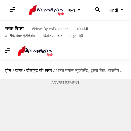
अन्य
Hindi
चर्चित विषय
#NewsBytesExplainer
नरेंद्र मोदी
आर्टिफिशियल इंटेलिजेंस
क्रिकेट समाचार
राहुल गांधी
Hindi
होम
/
खबरें
/
खेलकूद की खबरें
/
भारत बनाम न्यूजीलैंड, दूसरा टेस्ट: भारतीय टीम में शामिल हुए खिलाड़ियों का हालिया प्रदर्शन कैसा है?
ADVERTISEMENT