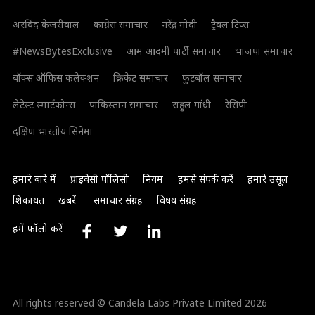
अरविंद केजरीवाल
कांग्रेस समाचार
नरेंद्र मोदी
ट्रैवल टिप्स
#NewsBytesExclusive
आम आदमी पार्टी समाचार
भाजपा समाचार
बॉक्स ऑफिस कलेक्शन
क्रिकेट समाचार
फुटबॉल समाचार
लेटेस्ट स्मार्टफोन्स
पाकिस्तान समाचार
राहुल गांधी
रेसिपी
दक्षिण भारतीय सिनेमा
हमारे बारे में
प्राइवेसी पॉलिसी
नियम
हमसे संपर्क करें
हमारे उसूल
शिकायत
खबरें
समाचार संग्रह
विषय संग्रह
हमें फॉलो करें
All rights reserved © Candela Labs Private Limited 2026