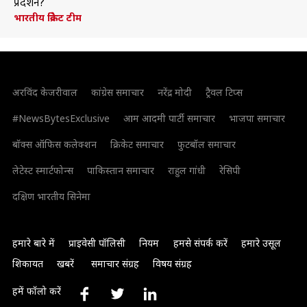
प्रदर्शन?
भारतीय क्रिकेट टीम
अरविंद केजरीवाल
कांग्रेस समाचार
नरेंद्र मोदी
ट्रैवल टिप्स
#NewsBytesExclusive
आम आदमी पार्टी समाचार
भाजपा समाचार
बॉक्स ऑफिस कलेक्शन
क्रिकेट समाचार
फुटबॉल समाचार
लेटेस्ट स्मार्टफोन्स
पाकिस्तान समाचार
राहुल गांधी
रेसिपी
दक्षिण भारतीय सिनेमा
हमारे बारे में
प्राइवेसी पॉलिसी
नियम
हमसे संपर्क करें
हमारे उसूल
शिकायत
खबरें
समाचार संग्रह
विषय संग्रह
हमें फॉलो करें