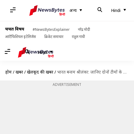
अन्य
Hindi
चर्चित विषय
#NewsBytesExplainer
नरेंद्र मोदी
आर्टिफिशियल इंटेलिजेंस
क्रिकेट समाचार
राहुल गांधी
Hindi
होम
/
खबरें
/
खेलकूद की खबरें
/
भारत बनाम श्रीलंका: जानिए दोनों टीमों के पिछले पांच टी-20 मैचों में क्या कुछ हुआ
ADVERTISEMENT