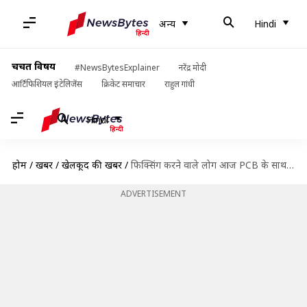
अन्य
Hindi
चर्चित विषय
#NewsBytesExplainer
नरेंद्र मोदी
आर्टिफिशियल इंटेलिजेंस
क्रिकेट समाचार
राहुल गांधी
Hindi
होम
/
खबरें
/
खेलकूद की खबरें
/
फिक्सिंग करने वाले लोग आज PCB के साथ काम कर रहे हैं- मोहम्मद आसिफ
ADVERTISEMENT