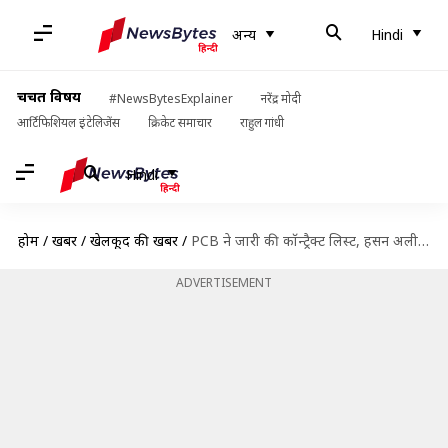
अन्य
Hindi
चर्चित विषय
#NewsBytesExplainer
नरेंद्र मोदी
आर्टिफिशियल इंटेलिजेंस
क्रिकेट समाचार
राहुल गांधी
Hindi
होम
/
खबरें
/
खेलकूद की खबरें
/
PCB ने जारी की कॉन्ट्रैक्ट लिस्ट, हसन अली और मोहम्मद रिजवान को मिला प्रमोशन
ADVERTISEMENT