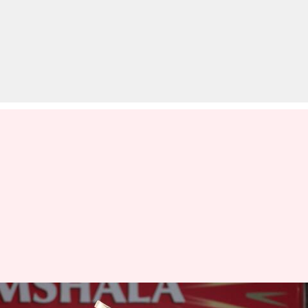
PBKS बनाम RCB: रजत पाटीदार ने