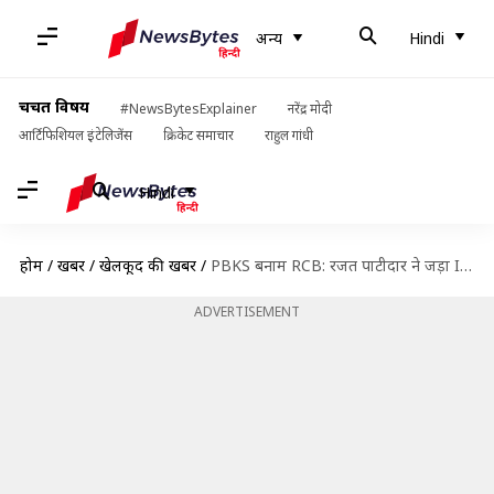
अन्य
Hindi
चर्चित विषय
#NewsBytesExplainer
नरेंद्र मोदी
आर्टिफिशियल इंटेलिजेंस
क्रिकेट समाचार
राहुल गांधी
Hindi
होम
/
खबरें
/
खेलकूद की खबरें
/
PBKS बनाम RCB: रजत पाटीदार ने जड़ा IPL 2024 में अपना चौथा अर्धशतक, जानिए आंकड़े
ADVERTISEMENT