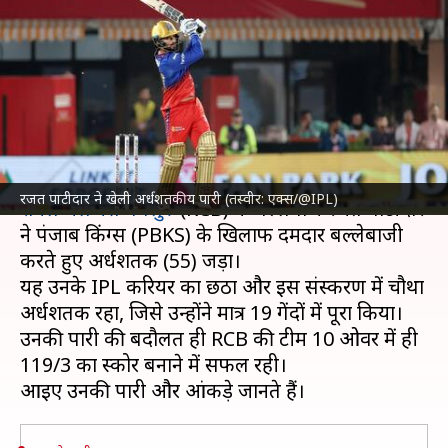
जड़ा IPL 2024 में अपना चौथा
अर्धशतक, जानिए आंकड़े
लेखन
May 09, 2024
08:57 pm
भारत शर्मा
क्या है खबर?
इंडियन प्रीमियर लीग (IPL) 2024
के 58वें मुकाबले में
रजत पाटीदार ने खेली अर्धशतकीय पारी (तस्वीर: एक्स/@IPL)
रॉयल चैलेंजर्स बेंगलुरु
(RCB) के बल्लेबाज रजत पाटीदार
ने पंजाब किंग्स (PBKS) के खिलाफ दमदार बल्लेबाजी
करते हुए अर्धशतक (55) जड़ा।
यह उनके IPL करियर का छठा और इस संस्करण में चौथा
अर्धशतक रहा, जिसे उन्होंने मात्र 19 गेंदों में पूरा किया।
उनकी पारी की बदौलत ही RCB की टीम 10 ओवर में ही
119/3 का स्कोर बनाने में सफल रही।