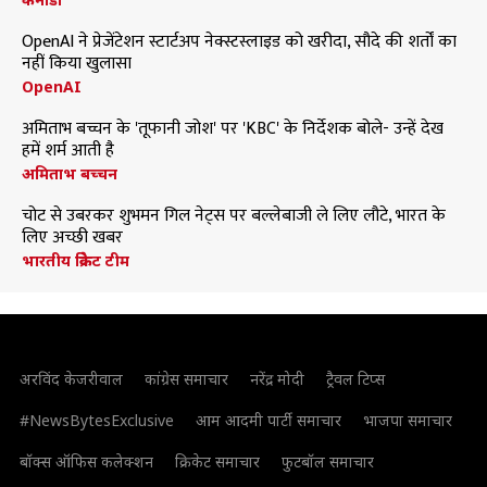
OpenAI ने प्रेजेंटेशन स्टार्टअप नेक्स्टस्लाइड को खरीदा, सौदे की शर्तों का
नहीं किया खुलासा
OpenAI
अमिताभ बच्चन के 'तूफानी जोश' पर 'KBC' के निर्देशक बोले- उन्हें देख
हमें शर्म आती है
अमिताभ बच्चन
चोट से उबरकर शुभमन गिल नेट्स पर बल्लेबाजी ले लिए लौटे, भारत के
लिए अच्छी खबर
भारतीय क्रिकेट टीम
अरविंद केजरीवाल
कांग्रेस समाचार
नरेंद्र मोदी
ट्रैवल टिप्स
#NewsBytesExclusive
आम आदमी पार्टी समाचार
भाजपा समाचार
बॉक्स ऑफिस कलेक्शन
क्रिकेट समाचार
फुटबॉल समाचार