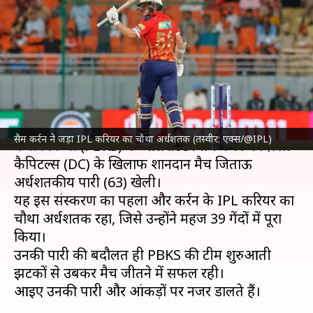
IPL 2024 का पहला अर्धशतक, टीम
को दिलाई जीत
लेखन
Mar 23, 2024
07:41 pm
भारत शर्मा
क्या है खबर?
इंडियन प्रीमियर लीग
(IPL) 2024 के दूसरे मुकाबले में
सैम कर्रन ने जड़ा IPL करियर का चौथा अर्धशतक (तस्वीर: एक्स/@IPL)
पंजाब किंग्स
(PBKS) के ऑलराउंडर सैम कर्रन ने दिल्ली
कैपिटल्स (DC) के खिलाफ शानदान मैच जिताऊ
अर्धशतकीय पारी (63) खेली।
यह इस संस्करण का पहला और कर्रन के IPL करियर का
चौथा अर्धशतक रहा, जिसे उन्होंने महज 39 गेंदों में पूरा
किया।
उनकी पारी की बदौलत ही PBKS की टीम शुरुआती
झटकों से उबकर मैच जीतने में सफल रही।