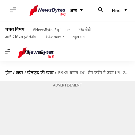
अन्य
Hindi
चर्चित विषय
#NewsBytesExplainer
नरेंद्र मोदी
आर्टिफिशियल इंटेलिजेंस
क्रिकेट समाचार
राहुल गांधी
Hindi
होम
/
खबरें
/
खेलकूद की खबरें
/
PBKS बनाम DC: सैम कर्रन ने जड़ा IPL 2024 का पहला अर्धशतक, टीम को दिलाई जीत
ADVERTISEMENT