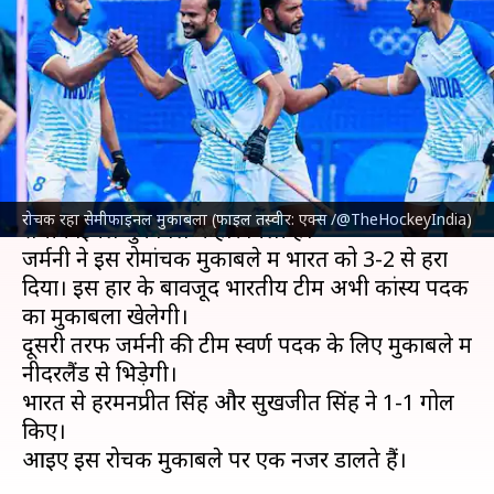
टीम सेमीफाइनल में हारी, जर्मनी ने 3-
2 से जीता मुकाबला
लेखन
Aug 07, 2024
12:12 am
अंकित पसबोला
क्या है खबर?
पेरिस ओलंपिक 2024
में
भारतीय हॉकी टीम
को
रोचक रहा सेमीफाइनल मुकाबला (फाइल तस्वीर: एक्स /@TheHockeyIndia)
सेमीफाइनल मुकाबले में हार मिली है।
जर्मनी ने इस रोमांचक मुकाबले में भारत को 3-2 से हरा
दिया। इस हार के बावजूद भारतीय टीम अभी कांस्य पदक
का मुकाबला खेलेगी।
दूसरी तरफ जर्मनी की टीम स्वर्ण पदक के लिए मुकाबले में
नीदरलैंड से भिड़ेगी।
भारत से हरमनप्रीत सिंह और सुखजीत सिंह ने 1-1 गोल
किए।