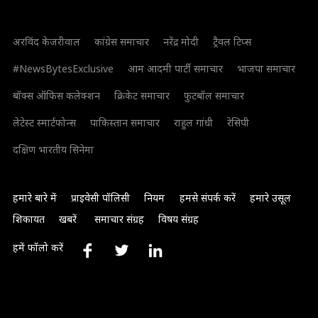
अरविंद केजरीवाल
कांग्रेस समाचार
नरेंद्र मोदी
ट्रैवल टिप्स
#NewsBytesExclusive
आम आदमी पार्टी समाचार
भाजपा समाचार
बॉक्स ऑफिस कलेक्शन
क्रिकेट समाचार
फुटबॉल समाचार
लेटेस्ट स्मार्टफोन्स
पाकिस्तान समाचार
राहुल गांधी
रेसिपी
दक्षिण भारतीय सिनेमा
हमारे बारे में
प्राइवेसी पॉलिसी
नियम
हमसे संपर्क करें
हमारे उसूल
शिकायत
खबरें
समाचार संग्रह
विषय संग्रह
हमें फॉलो करें