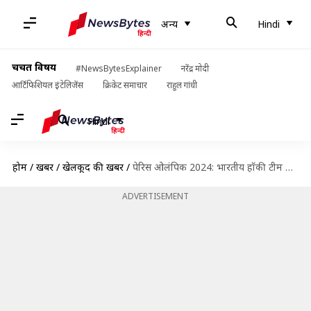
अन्य
Hindi
चर्चित विषय
#NewsBytesExplainer
नरेंद्र मोदी
आर्टिफिशियल इंटेलिजेंस
क्रिकेट समाचार
राहुल गांधी
Hindi
होम
/
खबरें
/
खेलकूद की खबरें
/
पेरिस ओलंपिक 2024: भारतीय हॉकी टीम सेमीफाइनल में हारी, जर्मनी ने 3-2 से जीता मुकाबला
ADVERTISEMENT