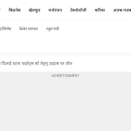
ा
बिज़नेस
खेलकूद
मनोरंजन
टेक्नोलॉजी
करियर
अजब-गज
ंटेलिजेंस
क्रिकेट समाचार
राहुल गांधी
े दिलाई पटना पाइरेट्स को तेलुगू टाइटंस पर जीत
ADVERTISEMENT