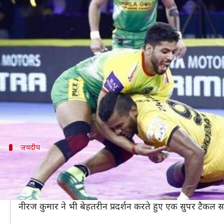
प्रो कबड्डी लीग 2019: प्रदीप और जयदीप
लेखन
Jul 26, 2019
09:36 pm
Neeraj Pandey
क्या है खबर?
प्रो कबड्डी लीग (Pro Kabaddi League) में पटना पाइरेट्
पटना के लिए एक बार फिर प्रदीप नरवाल ने शानदार प्रदर्शन क
डिफेंडर जयदीप ने पटना के लिए शानदार खेल दिखाते हुए 6 ट
जयदीप
जयदीप रहे पटना के डिफेंस के हीरो
पटना को अपने पहले मुकाबले में डिफेंस की गलती के कारण करीब
जयदीप ने पटना की डिफेंस को लीड करते हुए शानदार हाई फाइव
नीरज कुमार ने भी बेहतरीन प्रदर्शन करते हुए एक सुपर टैकल 