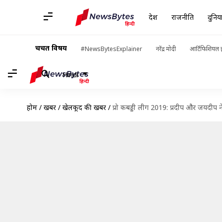
देश
राजनीति
दुनिय
चर्चित विषय
#NewsBytesExplainer
नरेंद्र मोदी
आर्टिफिशियल इ
Hindi
होम
/
खबरें
/
खेलकूद की खबरें
/
प्रो कबड्डी लीग 2019: प्रदीप और जयदीप न