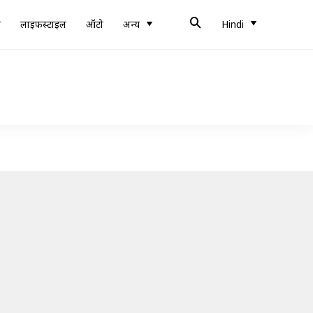
ब
लाइफस्टाइल
ऑटो
अन्य
Hindi