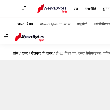
देश
राजनीति
दुनिय
चर्चित विषय
#NewsBytesExplainer
नरेंद्र मोदी
आर्टिफिशियल इ
Hindi
होम
/
खबरें
/
खेलकूद की खबरें
/
टी-20 विश्व कप, दूसरा सेमीफाइनल: पाकिस