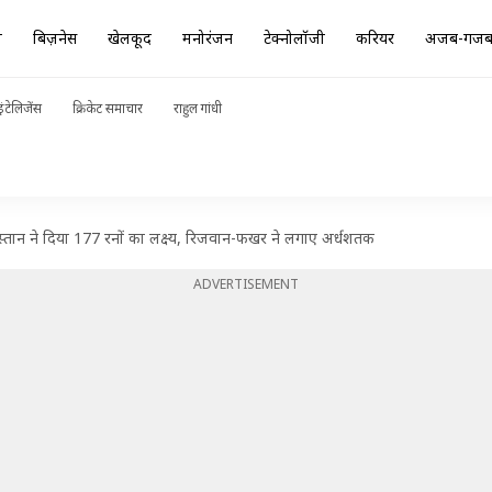
ा
बिज़नेस
खेलकूद
मनोरंजन
टेक्नोलॉजी
करियर
अजब-गज
ंटेलिजेंस
क्रिकेट समाचार
राहुल गांधी
्तान ने दिया 177 रनों का लक्ष्य, रिजवान-फखर ने लगाए अर्धशतक
ADVERTISEMENT