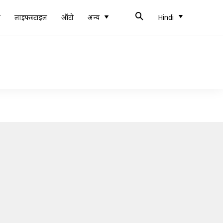
ब
लाइफस्टाइल
ऑटो
अन्य
Hindi