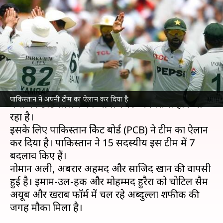
लिए पाकिस्तान टीम का ऐलान, 7 बड़े
बदलाव हुए
लेखन
Jan 11, 2025
04:43 pm
आदर्श कुमार
क्या है खबर?
पाकिस्तान क्रिकेट टीम
और
वेस्टइंडीज क्रिकेट टीम
के बीच 2
पाकिस्तान ने अपनी टीम का ऐलान कर दिया है
मैचों की टेस्ट सीरीज का आगाज 17 जनवरी से होने जा
रहा है।
इसके लिए पाकिस्तान क्रिकेट बोर्ड (PCB) ने टीम का ऐलान
कर दिया है। पाकिस्तान ने 15 सदस्यीय इस टीम में 7
बदलाव किए हैं।
नोमान अली, अबरार अहमद और साजिद खान की वापसी
हुई है। इमाम-उल-हक और मोहम्मद हुरैरा को चोटिल सैम
अयूब और खराब फॉर्म में चल रहे अब्दुल्ला शफीक की