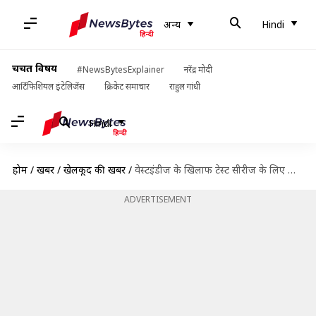
अन्य
Hindi
चर्चित विषय
#NewsBytesExplainer
नरेंद्र मोदी
आर्टिफिशियल इंटेलिजेंस
क्रिकेट समाचार
राहुल गांधी
Hindi
होम
/
खबरें
/
खेलकूद की खबरें
/
वेस्टइंडीज के खिलाफ टेस्ट सीरीज के लिए पाकिस्तान टीम का ऐलान, 7 बड़े बदलाव हुए
ADVERTISEMENT