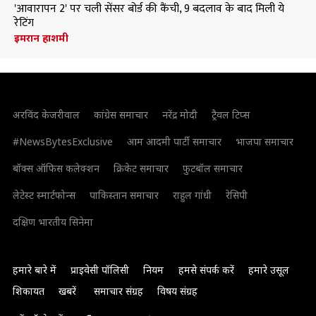
'आवारापन 2' पर चली सेंसर बोर्ड की कैंची, 9 बदलाव के बाद मिली ये
रेटिंग
इमरान हाशमी
अरविंद केजरीवाल
कांग्रेस समाचार
नरेंद्र मोदी
ट्रैवल टिप्स
#NewsBytesExclusive
आम आदमी पार्टी समाचार
भाजपा समाचार
बॉक्स ऑफिस कलेक्शन
क्रिकेट समाचार
फुटबॉल समाचार
लेटेस्ट स्मार्टफोन्स
पाकिस्तान समाचार
राहुल गांधी
रेसिपी
दक्षिण भारतीय सिनेमा
हमारे बारे में
प्राइवेसी पॉलिसी
नियम
हमसे संपर्क करें
हमारे उसूल
शिकायत
खबरें
समाचार संग्रह
विषय संग्रह