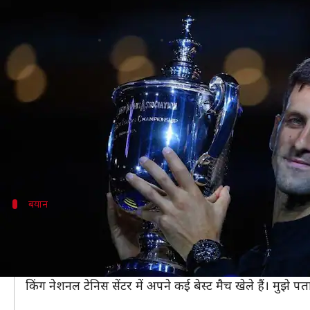
नोवाक जोकोविच ने किया कंफर्म, यूएस ओ
लेखन
Aug 13, 2020
08:32 pm
Neeraj Pandey
क्या है खबर?
विश्व के नंबर वन पुरुष टेनिस खिलाड़ी नोवाक जोकोविच ने 
मौजूदा चैंपियन और टेनिस स्टार राफेल नडाल के कोरोना वायरस
खबर है।
बयान
यूएस ओपन में हिस्सा लेने के लिए तैयार हूं- ज
जोकोविच ने ट्विटर पर लिखा कि वह यूएस ओपन और सिनसिनाटी 
उन्होंने आगे लिखा, 'हर तरह की परेशानियों के बावजूद एक बार 
किंग नेशनल टेनिस सेंटर में अपने कई बेस्ट मैच खेले हैं। मुझे 