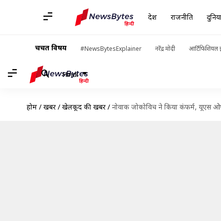
देश
राजनीति
दुनिय
चर्चित विषय
#NewsBytesExplainer
नरेंद्र मोदी
आर्टिफिशियल इ
Hindi
होम
/
खबरें
/
खेलकूद की खबरें
/
नोवाक जोकोविच ने किया कंफर्म, यूएस ओपन 