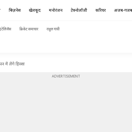
ा
बिज़नेस
खेलकूद
मनोरंजन
टेक्नोलॉजी
करियर
अजब-गज
ंटेलिजेंस
क्रिकेट समाचार
राहुल गांधी
में लेंगे हिस्सा
ADVERTISEMENT