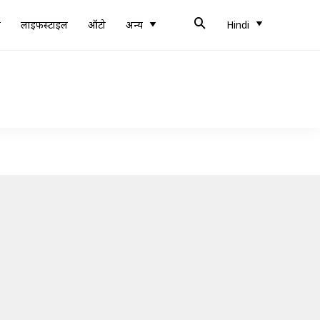
ब
लाइफस्टाइल
ऑटो
अन्य
Hindi