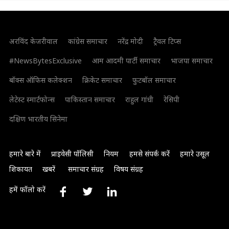
अरविंद केजरीवाल
कांग्रेस समाचार
नरेंद्र मोदी
ट्रैवल टिप्स
#NewsBytesExclusive
आम आदमी पार्टी समाचार
भाजपा समाचार
बॉक्स ऑफिस कलेक्शन
क्रिकेट समाचार
फुटबॉल समाचार
लेटेस्ट स्मार्टफोन्स
पाकिस्तान समाचार
राहुल गांधी
रेसिपी
दक्षिण भारतीय सिनेमा
हमारे बारे में
प्राइवेसी पॉलिसी
नियम
हमसे संपर्क करें
हमारे उसूल
शिकायत
खबरें
समाचार संग्रह
विषय संग्रह
हमें फॉलो करें