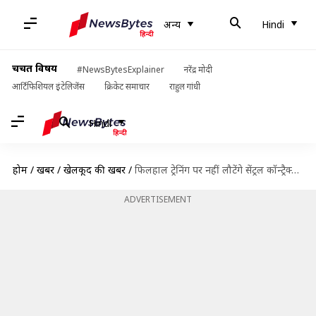
अन्य
Hindi
चर्चित विषय
#NewsBytesExplainer
नरेंद्र मोदी
आर्टिफिशियल इंटेलिजेंस
क्रिकेट समाचार
राहुल गांधी
Hindi
होम
/
खबरें
/
खेलकूद की खबरें
/
फिलहाल ट्रेनिंग पर नहीं लौटेंगे सेंट्रल कॉन्ट्रैक्ट वाले खिलाड़ी- BCCI
ADVERTISEMENT