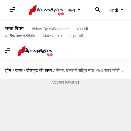
अन्य
Hindi
चर्चित विषय
#NewsBytesExplainer
नरेंद्र मोदी
आर्टिफिशियल इंटेलिजेंस
क्रिकेट समाचार
राहुल गांधी
Hindi
होम
/
खबरें
/
खेलकूद की खबरें
/
नेमार, एम्बाप्पे सहित सात PSG स्टार कोरोना पॉजिटिव; बार्सिलोना के साथ ट्रेनिंग पर लौटे मेसी
ADVERTISEMENT