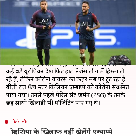
कोरोना पॉजिटिव; बार्सिलोना के साथ
ट्रेनिंग पर लौटे मेसी
लेखन
Sep 08, 2020
10:25 am
Neeraj Pandey
क्या है खबर?
क्लब फुटबॉल का नया सीजन शुरु होने में चंद दिन बचे हैं
और धीरे-धीरे फुटबॉल की दुनिया में हलचल बढ़ने लगी है।
कई बड़े यूरोपियन देश फिलहाल नेशंस लीग में हिस्सा ले
रहे हैं, लेकिन कोरोना वायरस का कहर सब पर टूट रहा है।
बीती रात फ्रेंच स्टार किलियन एम्बाप्पे को कोरोना संक्रमित
पाया गया। उनसे पहले पेरिस सेंट जर्मेन (PSG) के उनके
नेशंस लीग
क्रोएशिया के खिलाफ नहीं खेलेंगे एम्बाप्पे