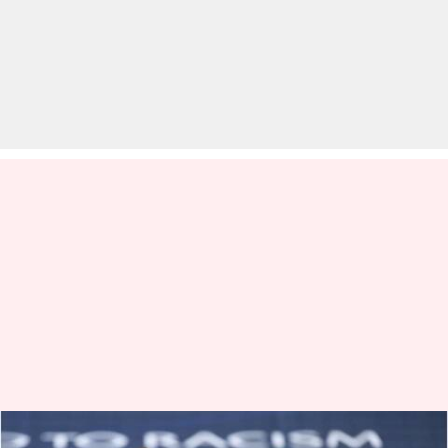
नेमार, एम्बाप्पे सहित सात PSG स्टार