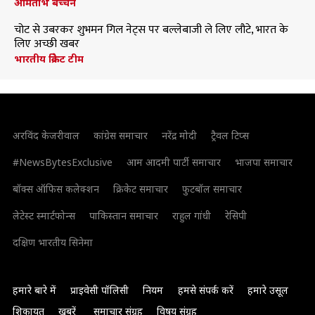
अमिताभ बच्चन
चोट से उबरकर शुभमन गिल नेट्स पर बल्लेबाजी ले लिए लौटे, भारत के
लिए अच्छी खबर
भारतीय क्रिकेट टीम
अरविंद केजरीवाल
कांग्रेस समाचार
नरेंद्र मोदी
ट्रैवल टिप्स
#NewsBytesExclusive
आम आदमी पार्टी समाचार
भाजपा समाचार
बॉक्स ऑफिस कलेक्शन
क्रिकेट समाचार
फुटबॉल समाचार
लेटेस्ट स्मार्टफोन्स
पाकिस्तान समाचार
राहुल गांधी
रेसिपी
दक्षिण भारतीय सिनेमा
हमारे बारे में
प्राइवेसी पॉलिसी
नियम
हमसे संपर्क करें
हमारे उसूल
शिकायत
खबरें
समाचार संग्रह
विषय संग्रह