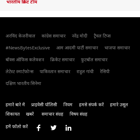
भारतीय क्रिकेट टीम
अरविंद केजरीवाल
कांग्रेस समाचार
नरेंद्र मोदी
ट्रैवल टिप्स
#NewsBytesExclusive
आम आदमी पार्टी समाचार
भाजपा समाचार
बॉक्स ऑफिस कलेक्शन
क्रिकेट समाचार
फुटबॉल समाचार
लेटेस्ट स्मार्टफोन्स
पाकिस्तान समाचार
राहुल गांधी
रेसिपी
दक्षिण भारतीय सिनेमा
हमारे बारे में
प्राइवेसी पॉलिसी
नियम
हमसे संपर्क करें
हमारे उसूल
शिकायत
खबरें
समाचार संग्रह
विषय संग्रह
हमें फॉलो करें