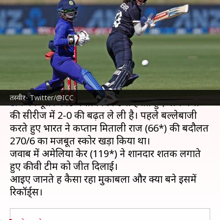
क्रिकेट: अमेलिया केर के शतक की
बदौलत न्यूजीलैंड ने जीता दूसरा वनडे
लेखन
Feb 15, 2022
10:27 am
Neeraj Pandey
क्या है खबर?
न्यूजीलैंड महिला क्रिकेट टीम ने
भारतीय महिला क्रिकेट
तस्वीर- Twitter/@ICC
टीम
को दूसरे वनडे में तीन विकेट से हराते हुए पांच मैचों
की सीरीज में 2-0 की बढ़त ले ली है। पहले बल्लेबाजी
करते हुए भारत ने कप्तान मिताली राज (66*) की बदौलत
270/6 का मजबूत स्कोर खड़ा किया था।
जवाब में अमेलिया केर (119*) ने शानदार शतक लगाते
हुए कीवी टीम को जीत दिलाई।
आइए जानते हैं कैसा रहा मुकाबला और क्या बने इसमें