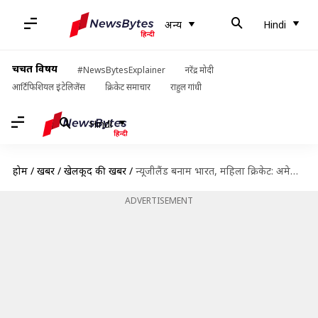
अन्य
Hindi
चर्चित विषय
#NewsBytesExplainer
नरेंद्र मोदी
आर्टिफिशियल इंटेलिजेंस
क्रिकेट समाचार
राहुल गांधी
Hindi
होम
/
खबरें
/
खेलकूद की खबरें
/
न्यूजीलैंड बनाम भारत, महिला क्रिकेट: अमेलिया केर के शतक की बदौलत न्यूजीलैंड ने जीता दूसरा वनडे
ADVERTISEMENT