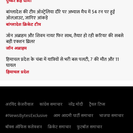
पुष्कर सिंह धामी
बांग्लादेश की टीम ऑस्ट्रेलिया दौरे पर अभ्यास मैच में 54 रन पर हुई
ऑलआउट, जानिए आंकड़े
बांग्लादेश क्रिकेट टीम
जॉन अब्राहम और शिवम नायर फिर साथ, तैयार हो रही करियर की सबसे
बड़ी एक्शन थ्रिलर
जॉन अब्राहम
हिमाचल प्रदेश के चंबा में यात्रियों से भरी बस पलटी, 7 की मौत और 11
घायल
हिमाचल प्रदेश
अरविंद केजरीवाल
कांग्रेस समाचार
नरेंद्र मोदी
ट्रैवल टिप्स
#NewsBytesExclusive
आम आदमी पार्टी समाचार
भाजपा समाचार
बॉक्स ऑफिस कलेक्शन
क्रिकेट समाचार
फुटबॉल समाचार