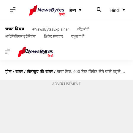
अन्य
Hindi
चर्चित विषय
#NewsBytesExplainer
नरेंद्र मोदी
आर्टिफिशियल इंटेलिजेंस
क्रिकेट समाचार
राहुल गांधी
Hindi
होम
/
खबरें
/
खेलकूद की खबरें
/
गाबा टेस्ट: 400 टेस्ट विकेट लेने वाले पहले ऑस्ट्रेलियाई ऑफ-स्पिनर बने नाथन लियोन
ADVERTISEMENT