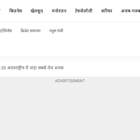
ा
बिज़नेस
खेलकूद
मनोरंजन
टेक्नोलॉजी
करियर
अजब-गज
ंटेलिजेंस
क्रिकेट समाचार
राहुल गांधी
20 अंतरराष्ट्रीय में जड़ा सबसे तेज शतक
ADVERTISEMENT