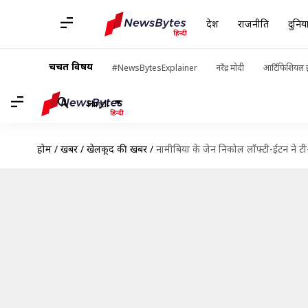
देश
राजनीति
दुनिय
चर्चित विषय
#NewsBytesExplainer
नरेंद्र मोदी
आर्टिफिशियल इ
Hindi
होम
/
खबरें
/
खेलकूद की खबरें
/
नामीबिया के जेन निकोल लॉफ्टी-ईटन ने टी-