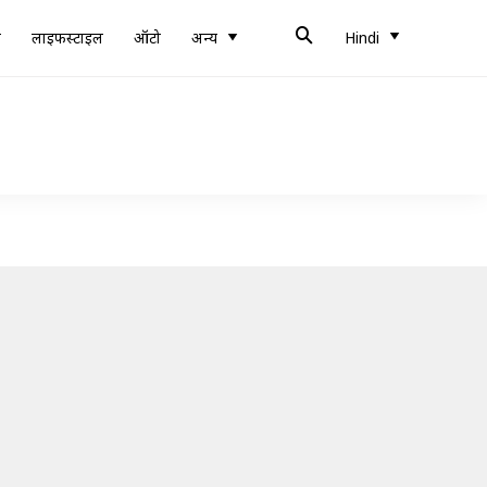
ब
लाइफस्टाइल
ऑटो
अन्य
Hindi