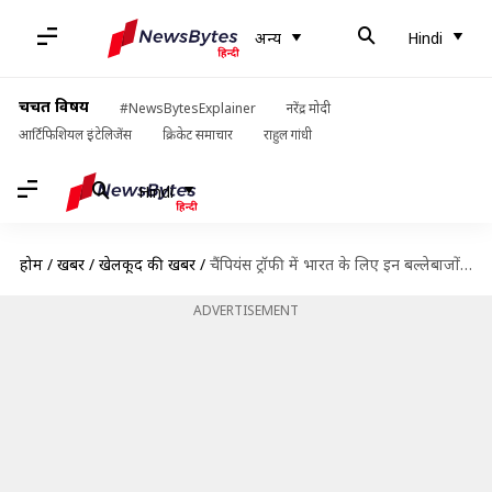
अन्य
Hindi
चर्चित विषय
#NewsBytesExplainer
नरेंद्र मोदी
आर्टिफिशियल इंटेलिजेंस
क्रिकेट समाचार
राहुल गांधी
Hindi
होम
/
खबरें
/
खेलकूद की खबरें
/
चैंपियंस ट्रॉफी में भारत के लिए इन बल्लेबाजों ने बनाए हैं सबसे ज्यादा रन
ADVERTISEMENT