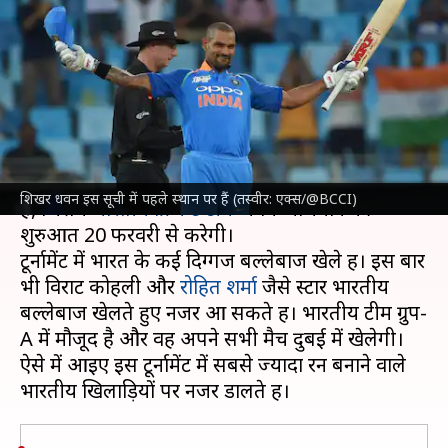
बल्लेबाजों ने बनाए हैं सबसे ज्यादा
रन
लेखन
Jan 16, 2025
06:55 pm
आदर्श कुमार
क्या है खबर?
चैंपियंस ट्रॉफी 2024-25 का आगाज 19 फरवरी से होना
शिखर धवन इस सूची में पहले स्थान पर हैं (तस्वीर: एक्स/@BCCI)
है, जिसमें
भारतीय क्रिकेट टीम
अपने अभियान की
शुरुआत 20 फरवरी से करेगी।
टूर्नामेंट में भारत के कई दिग्गज बल्लेबाज खेले हैं। इस बार
भी विराट कोहली और
रोहित शर्मा
जैसे स्टार भारतीय
बल्लेबाज खेलते हुए नजर आ सकते हैं। भारतीय टीम ग्रुप-
A में मौजूद है और वह अपने सभी मैच दुबई में खेलेगी।
ऐसे में आइए इस टूर्नामेंट में सबसे ज्यादा रन बनाने वाले