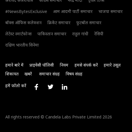
अरविंद केजरीवाल
कांग्रेस समाचार
नरेंद्र मोदी
ट्रैवल टिप्स
#NewsBytesExclusive
आम आदमी पार्टी समाचार
भाजपा समाचार
बॉक्स ऑफिस कलेक्शन
क्रिकेट समाचार
फुटबॉल समाचार
लेटेस्ट स्मार्टफोन्स
पाकिस्तान समाचार
राहुल गांधी
रेसिपी
दक्षिण भारतीय सिनेमा
हमारे बारे में
प्राइवेसी पॉलिसी
नियम
हमसे संपर्क करें
हमारे उसूल
शिकायत
खबरें
समाचार संग्रह
विषय संग्रह
हमें फॉलो करें
All rights reserved © Candela Labs Private Limited 2026