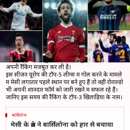
रेस में सबसे आगे हैं ये खिलाड़ी
लेखन
Feb 04, 2019
01:28 pm
Neeraj Pandey
क्या है खबर?
भले ही इस वीकेंड लियोनल मेसी और क्रिस्टियानो रोनाल्डो
के ब्रेस उनकी टीमों को जीत नहीं दिला सके, लेकिन इन
दोनों खिलाड़ियों ने यूरोपियन गोल्डेन बूट अवार्ड के लिए
अपनी रैंकिंग मजबूत कर ली है।
इस सीजन यूरोप की टॉप-5 लीग्स में गोल करने के मामले
में मेसी लगातार पहले स्थान पर बने हुए हैं तो वहीं रोनाल्डो
भी अपनी शानदार फॉर्म को जारी रखने में सफल रहे हैं।
बार्सिलोना
मेसी के ब्रेस ने बार्सिलोना को हार से बचाया