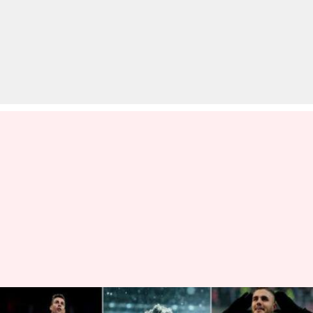
इस सीजन 'यूरोपियन गोल्डेन बूट' की