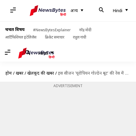
अन्य
Hindi
चर्चित विषय
#NewsBytesExplainer
नरेंद्र मोदी
आर्टिफिशियल इंटेलिजेंस
क्रिकेट समाचार
राहुल गांधी
Hindi
होम
/
खबरें
/
खेलकूद की खबरें
/
इस सीजन 'यूरोपियन गोल्डेन बूट' की रेस में सबसे आगे हैं ये खिलाड़ी
ADVERTISEMENT