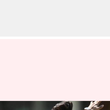
आकाश चोपड़ा ने मोहम्मद सिराज को