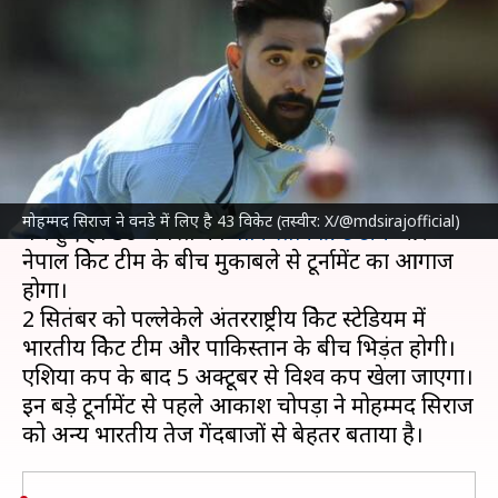
जसप्रीत बुमराह और मोहम्मद शमी से
बेहतर बताया
लेखन
Aug 27, 2023
04:07 pm
रजत गुप्ता
क्या है खबर?
आगामी
एशिया कप क्रिकेट
की शुरुआत में अब कुछ ही दिन
मोहम्मद सिराज ने वनडे में लिए है 43 विकेट (तस्वीर: X/@mdsirajofficial)
बचे हुए हैं। 30 अगस्त को
पाकिस्तान क्रिकेट टीम
और
नेपाल क्रिकेट टीम के बीच मुकाबले से टूर्नामेंट का आगाज
होगा।
2 सितंबर को पल्लेकेले अंतरराष्ट्रीय क्रिकेट स्टेडियम में
भारतीय क्रिकेट टीम और पाकिस्तान के बीच भिड़ंत होगी।
एशिया कप के बाद 5 अक्टूबर से विश्व कप खेला जाएगा।
इन बड़े टूर्नामेंट से पहले आकाश चोपड़ा ने मोहम्मद सिराज