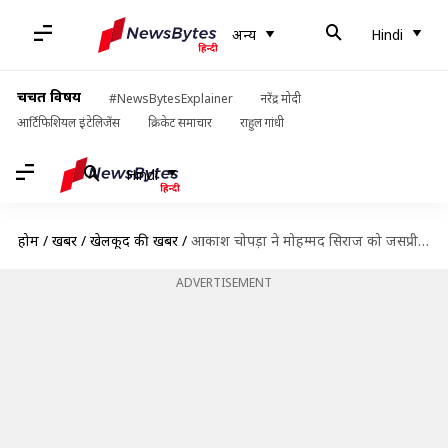
अन्य
Hindi
चर्चित विषय
#NewsBytesExplainer
नरेंद्र मोदी
आर्टिफिशियल इंटेलिजेंस
क्रिकेट समाचार
राहुल गांधी
Hindi
होम
/
खबरें
/
खेलकूद की खबरें
/
आकाश चोपड़ा ने मोहम्मद सिराज को जसप्रीत बुमराह और मोहम्मद शमी से बेहतर बताया
ADVERTISEMENT