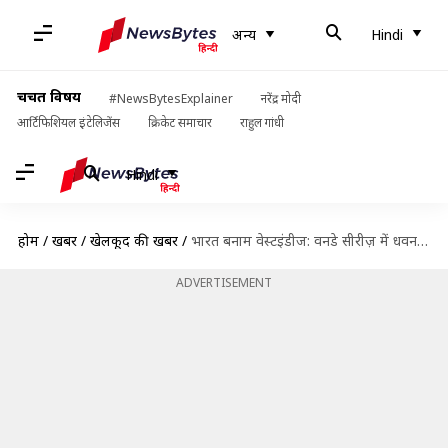
अन्य
Hindi
चर्चित विषय
#NewsBytesExplainer
नरेंद्र मोदी
आर्टिफिशियल इंटेलिजेंस
क्रिकेट समाचार
राहुल गांधी
Hindi
होम
/
खबरें
/
खेलकूद की खबरें
/
भारत बनाम वेस्टइंडीज: वनडे सीरीज़ में धवन की जगह टीम में आ सकते हैं मयंक अग्रवाल
ADVERTISEMENT