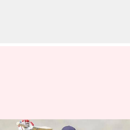
भारत बनाम वेस्टइंडीज: वनडे सीरीज़