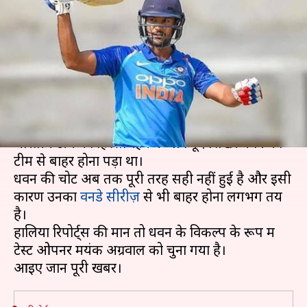
में धवन की जगह टीम में आ सकते हैं
मयंक अग्रवाल
लेखन
Dec 11, 2019
11:21 am
Neeraj Pandey
क्या है खबर?
चोट के कारण वेस्टइंडीज के खिलाफ टी-20 सीरीज़ में
भारतीय टीम का हिस्सा रहने के बावजूद शिखर धवन को
टीम से बाहर होना पड़ा था।
धवन की चोट अब तक पूरी तरह सही नहीं हुई है और इसी
कारण उनका
वनडे सीरीज़
से भी बाहर होना लगभग तय
है।
हालिया रिपोर्ट्स की मानें तो धवन के विकल्प के रूप में
टेस्ट ओपनर मयंक अग्रवाल को चुना गया है।