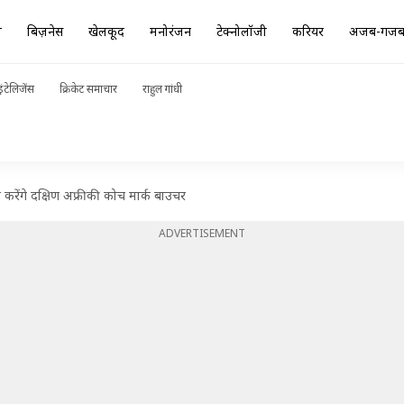
ा
बिज़नेस
खेलकूद
मनोरंजन
टेक्नोलॉजी
करियर
अजब-गज
ंटेलिजेंस
क्रिकेट समाचार
राहुल गांधी
त करेंगे दक्षिण अफ्रीकी कोच मार्क बाउचर
ADVERTISEMENT