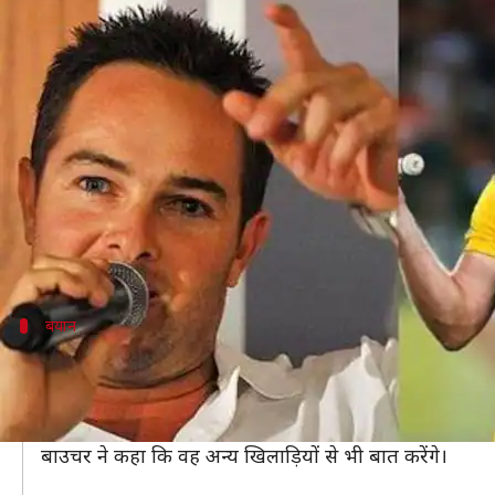
डिविलियर्स से संन्यास से वापसी के लि
लेखन
Dec 15, 2019
06:02 pm
Neeraj Pandey
क्या है खबर?
लगातार खराब दौर से गुजर ही दक्षिण अफ्रीकी क्रिकेट में अब सु
हाल ही में उन्होंने ग्रीम स्मिथ को क्रिकेट डॉयरेक्टर बना
जैक्स कैलिस को बल्लेबाजी कोच बनाए जाने को लेकर बात 
बयान
टी-20 विश्व कप में आप अपने बेस्ट प्लेयर्स के 
बाउचर और डिविलियर्स का रिश्ता काफी करीबी रहा है और उनका 
उन्होेंने कहा, "विश्व कप में आप अपने बेस्ट प्लेयर्स के साथ जाना
बाउचर ने कहा कि वह अन्य खिलाड़ियों से भी बात करेंगे।