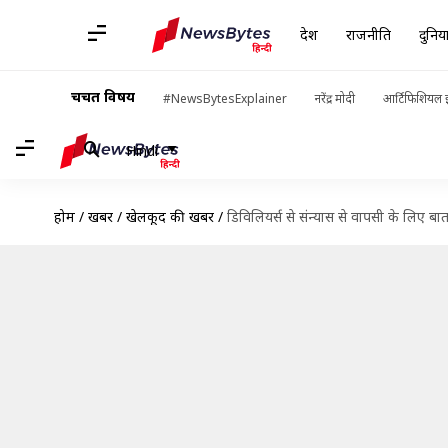
देश
राजनीति
दुनिय
चर्चित विषय
#NewsBytesExplainer
नरेंद्र मोदी
आर्टिफिशियल इ
Hindi
होम
/
खबरें
/
खेलकूद की खबरें
/
डिविलियर्स से संन्यास से वापसी के लिए बा