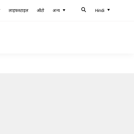
ब
लाइफस्टाइल
ऑटो
अन्य
Hindi