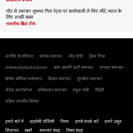
चोट से उबरकर शुभमन गिल नेट्स पर बल्लेबाजी ले लिए लौटे, भारत के
लिए अच्छी खबर
भारतीय क्रिकेट टीम
अरविंद केजरीवाल
कांग्रेस समाचार
नरेंद्र मोदी
ट्रैवल टिप्स
#NewsBytesExclusive
आम आदमी पार्टी समाचार
भाजपा समाचार
बॉक्स ऑफिस कलेक्शन
क्रिकेट समाचार
फुटबॉल समाचार
लेटेस्ट स्मार्टफोन्स
पाकिस्तान समाचार
राहुल गांधी
रेसिपी
दक्षिण भारतीय सिनेमा
हमारे बारे में
प्राइवेसी पॉलिसी
नियम
हमसे संपर्क करें
हमारे उसूल
शिकायत
खबरें
समाचार संग्रह
विषय संग्रह