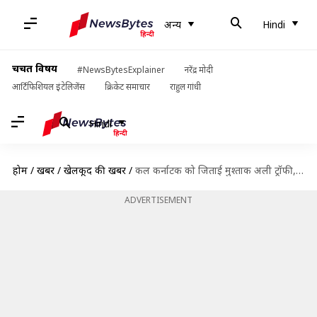
अन्य
Hindi
चर्चित विषय
#NewsBytesExplainer
नरेंद्र मोदी
आर्टिफिशियल इंटेलिजेंस
क्रिकेट समाचार
राहुल गांधी
Hindi
होम
/
खबरें
/
खेलकूद की खबरें
/
कल कर्नाटक को जिताई मुश्ताक अली ट्रॉफी, आज शादी करने जा रहे मनीष पाण्डेय
ADVERTISEMENT