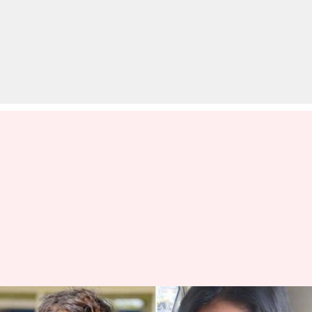
कल कर्नाटक को जिताई मुश्ताक