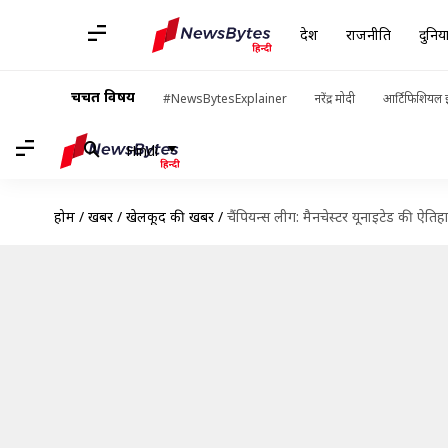
देश
राजनीति
दुनिय
चर्चित विषय
#NewsBytesExplainer
नरेंद्र मोदी
आर्टिफिशियल इ
Hindi
होम
/
खबरें
/
खेलकूद की खबरें
/
चैंपियन्स लीग: मैनचेस्टर यूनाइटेड की 