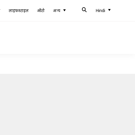
ब
लाइफस्टाइल
ऑटो
अन्य
Hindi