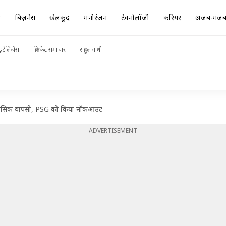
ा
बिज़नेस
खेलकूद
मनोरंजन
टेक्नोलॉजी
करियर
अजब-गज
ंटेलिजेंस
क्रिकेट समाचार
राहुल गांधी
ऐतिहासिक वापसी, PSG को किया नॉकआउट
ADVERTISEMENT