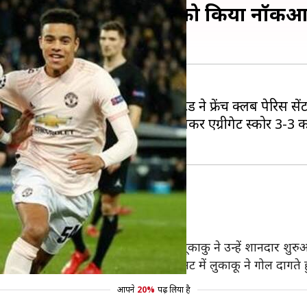
 की ऐतिहासिक वापसी, PSG को किया नॉक
लेग में इंग्लिश साइड मैनचेस्टर यूनाइटेड ने फ्रेंच क्लब पेरिस स
ेंड लेग में यूनाइटेड ने तीन अवे गोल दागकर एग्रीगेट स्कोर
ुत प्रदर्शन करने की जरूरत थी।
 दूसरे मिनट में ही शानदार गोल दागकर लूकाकु ने उन्हें शानदार शुर
ाबर कर दिया, लेकिन एक बार फिर 30वें मिनट में लुकाकू ने गोल दागते 
आपने
20%
पढ़ लिया है