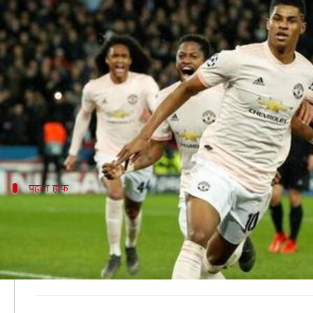
चैंपियन्स लीग: मैनचेस्टर यूनाइटेड
लेखन
Mar 07, 2019
11:34 am
Neeraj Pandey
क्या है खबर?
बीती रात खेले गए चैंपियन्स लीग लास्ट-16 मुकाबले के सेकेंड 
पहले लेग में PSG ने 2-0 से जीत हासिल की थी, लेकिन सेक
पहला हाफ
दूसरे मिनट में ही यूनाइटेड ने ली बढ़त
पहला लेग 2-0 से हारने के बाद यूनाइटेड को सेकेंड लेग में अदभ
भले ही टीम चोटिल खिलड़ियों की समस्या से जूझ रही थी, लेकिन
12वें मिनट में हुआन बर्नाट ने गोल दागते हुए स्कोर 1-1 से बर